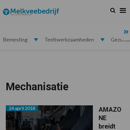
Spring
Door
Spring
naar
naar
naar
Zoeken...
Zoek
Melkveebedrijf.nl
de
de
de
hoofdnavigatie
hoofd
voettekst
inhoud
Bemesting
Teeltwerkzaamheden
Gezond
Mechanisatie
24 april 2018
AMAZO
NE
breidt