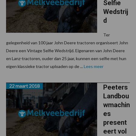
Selfie
Wedstrij
d
Ter
gelegenheid van 100 jaar John Deere tractoren organiseert John
Deere een Vintage Selfie Wedstrijd. Eigenaren van John Deere
en Lanz-tractoren, ouder dan 25 jaar, kunnen een selfie met hun
eigen klassieke tractor uploaden op de ...
Lees meer
22 maart 2018
Peeters
Landbou
wmachin
es
present
eert vol