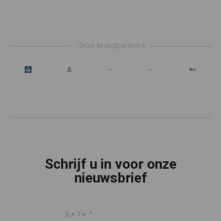
Footer
Onze brandpartners
Schrijf u in voor onze
nieuwsbrief
5 + 7 =
*