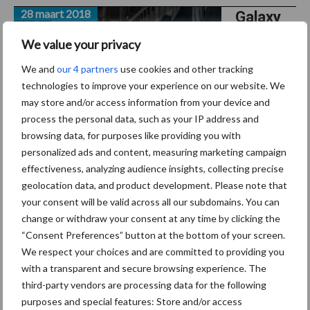
28 maart 2018
Galaxy
maakt
We value your privacy
nieuw
We and
our 4 partners
use cookies and other tracking
debuut
technologies to improve your experience on our website. We
op
may store and/or access information from your device and
Intermat
process the personal data, such as your IP address and
2018
browsing data, for purposes like providing you with
personalized ads and content, measuring marketing campaign
effectiveness, analyzing audience insights, collecting precise
Het merk Galaxy dat in de VS al op grote schaal gebruikt wordt, is
geolocation data, and product development. Please note that
klaar voor een nieuw debuut in Europa: met een breder en
your consent will be valid across all our subdomains. You can
completer aanbod qua afmetingen en loopvlakprofielen voor
change or withdraw your consent at any time by clicking the
uiteenlopende machines en toepassingen, een ...
Lees meer
“Consent Preferences” button at the bottom of your screen.
We respect your choices and are committed to providing you
27 maart 2018
with a transparent and secure browsing experience. The
Giltrap
third-party vendors are processing data for the following
Agrizon
purposes and special features: Store and/or access