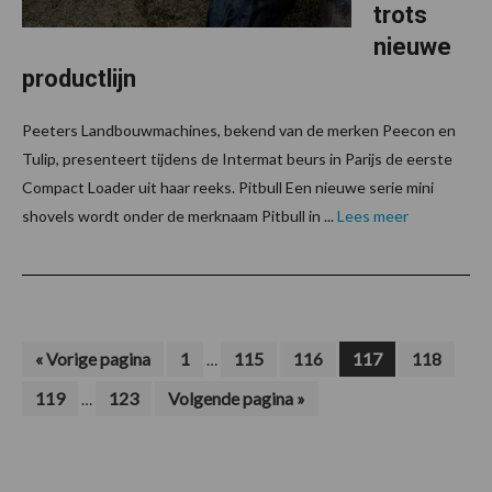
trots
nieuwe
productlijn
Peeters Landbouwmachines, bekend van de merken Peecon en
Tulip, presenteert tijdens de Intermat beurs in Parijs de eerste
Compact Loader uit haar reeks. Pitbull Een nieuwe serie mini
shovels wordt onder de merknaam Pitbull in ...
Lees meer
Interim
Ga
Pagina
Pagina
Pagina
Pagina
Pagina
«
Vorige pagina
1
115
116
117
118
…
naar
pagina's
Interim
Pagina
Pagina
Ga
119
123
Volgende pagina »
…
zijn
naar
pagina's
weggelaten
zijn
weggelaten