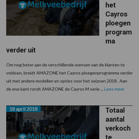
het
Cayros
ploegen
program
ma
verder uit
Om nog beter aan de verschillende wensen van de klanten te
voldoen, breidt AMAZONE het Cayros ploegenprogramma verder
uit met andere modellen en opties voor het seizoen 2018. Aan
de ene kant rondt AMAZONE de Cayros M serie ...
Lees meer
18 april 2018
Totaal
aantal
verkoch
te