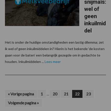
snijmaïs:
wel of
geen
inkuilmid
del
Het is onder de huidige omstandigheden een lastig dilemma; zet
ik wel of geen inkuilmiddelen in? Hierin is het bekende ‘de kosten
gaan voor de baten’ een belangrijk gezegde om in gedachte te
houden. Inkuilmiddelen ...
Lees meer
Interim
Ga
Pagina
Pagina
Pagina
Pagina
Pagina
«
Vorige pagina
1
20
21
22
23
…
naar
pagina's
Ga
Volgende pagina »
zijn
naar