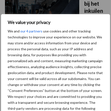
bij het
inkuilen
van gras
We value your privacy
gebruik
We and
our 4 partners
use cookies and other tracking
van een
technologies to improve your experience on our website. We
inkuilmid
may store and/or access information from your device and
del?
process the personal data, such as your IP address and
browsing data, for purposes like providing you with
Welke veehouder wil het nou niet een goede smakelijke kuil
personalized ads and content, measuring marketing campaign
zonder broei en schimmels met tevens een hoge voederwaarde.
effectiveness, analyzing audience insights, collecting precise
Een inkuilmiddel moet bijdragen aan een de melkproductie en de
geolocation data, and product development. Please note that
gezondheid van het dier. Maar maakt u gebruik ...
Lees meer
your consent will be valid across all our subdomains. You can
change or withdraw your consent at any time by clicking the
“Consent Preferences” button at the bottom of your screen.
29 juni 2017
Van onze
We respect your choices and are committed to providing you
partner OCI
with a transparent and secure browsing experience. The
Agro
third-party vendors are processing data for the following
Gras-