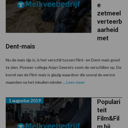
e
zetmeel
verteerb
aarheid
met
Dent-mais
Nu de mais rijp is, is het verschil tussen Flint- en Dent-mais goed
te zien. Pioneer-collega Arjan Geerets somt de verschillen op. De
korrel van de Flint-mais is glazig waardoor die vooral de eerste
maanden na het inkuilen minder ...
Lees meer
1 augustus 2019
Populari
teit
Film&Fil
m bij