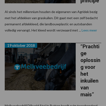
principe
Al sinds het millennium houden de eigenaren van Agridek bezig
met het afdekken van graskuilen. Dit gaat met een zelf bedacht
permanent afdekkleed, die landbouwplastic en autobanden
volledig vervangt. Het kleed wordt verzwaard met ...
Lees meer
19 oktober 2018
“Prachti
ge
oplossin
g voor
het
inkuilen
van
mais”
Melkveebedrijf Dijkveld Stol in Rutten heeft ruim tweehonderd