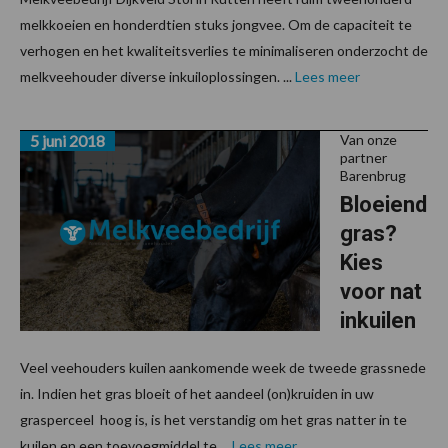
melkkoeien en honderdtien stuks jongvee. Om de capaciteit te
verhogen en het kwaliteitsverlies te minimaliseren onderzocht de
melkveehouder diverse inkuiloplossingen. ...
Lees meer
5 juni 2018
Van onze
partner
Barenbrug
Bloeiend
gras?
Kies
voor nat
inkuilen
Veel veehouders kuilen aankomende week de tweede grassnede
in. Indien het gras bloeit of het aandeel (on)kruiden in uw
grasperceel hoog is, is het verstandig om het gras natter in te
kuilen en een toevoegmiddel te ...
Lees meer