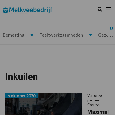
Spring
Door
Spring
naar
naar
naar
Zoeken...
Zoek
Melkveebedrijf.nl
de
de
de
hoofdnavigatie
hoofd
voettekst
inhoud
Bemesting
Teeltwerkzaamheden
Gezond
Inkuilen
6 oktober 2020
Van onze
partner
Corteva
Maximal