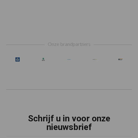
weggelaten
Footer
Onze brandpartners
Schrijf u in voor onze
nieuwsbrief