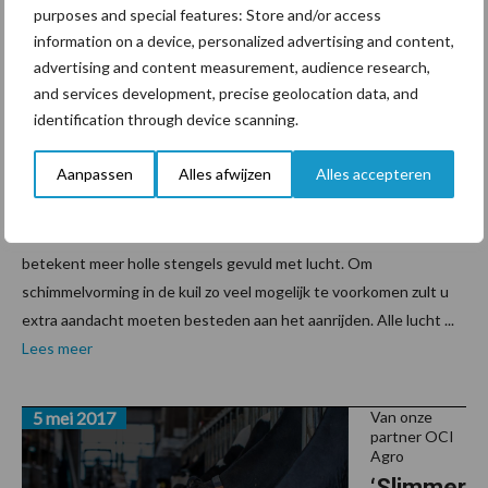
purposes and special features: Store and/or access
klaver
information on a device, personalized advertising and content,
inkuilen
advertising and content measurement, audience research,
vraagt
and services development, precise geolocation data, and
extra
identification through device scanning.
aandach
Aanpassen
Alles afwijzen
Alles accepteren
t aanrijden kuil
De aanwezigheid van klaver in een gras-klaver maaisnede
betekent meer holle stengels gevuld met lucht. Om
schimmelvorming in de kuil zo veel mogelijk te voorkomen zult u
extra aandacht moeten besteden aan het aanrijden. Alle lucht ...
Lees meer
5 mei 2017
Van onze
partner OCI
Agro
‘Slimmer