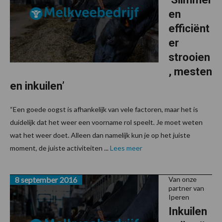
en
efficiënt
er
strooien
, mesten
en inkuilen’
“Een goede oogst is afhankelijk van vele factoren, maar het is
duidelijk dat het weer een voorname rol speelt. Je moet weten
wat het weer doet. Alleen dan namelijk kun je op het juiste
moment, de juiste activiteiten ...
Lees meer
8 september 2016
Van onze
partner van
Iperen
Inkuilen