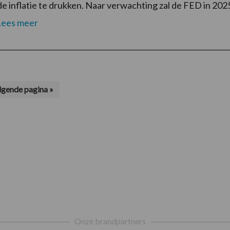
e inflatie te drukken. Naar verwachting zal de FED in 202
Lees meer
lgende pagina »
r
Onze brandpartners