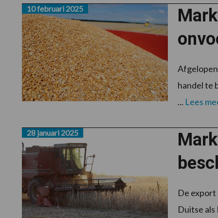
10 februari 2025
Markt
onvo
Afgelopen 
handel te 
...
Lees me
28 januari 2025
Mark
besc
De export 
Duitse als