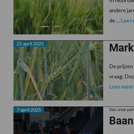
In Noordw
andere jar
de ...
Lees
22 april 2025
Markt
De prijzen
vraag. Doo
Lees meer
7 april 2025
Van onze par
Baan