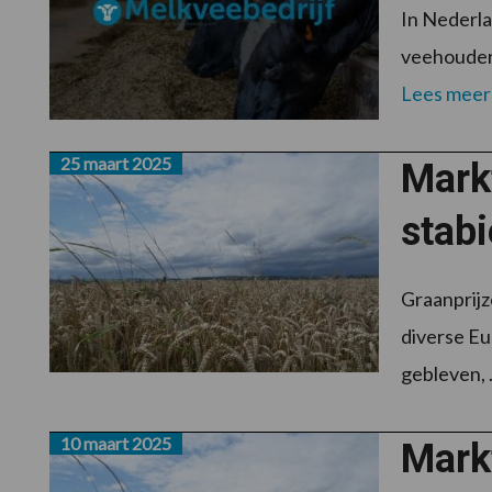
In Nederla
veehouderi
Lees meer
25 maart 2025
Markt
stabi
Graanprijz
diverse Eu
gebleven, .
10 maart 2025
Markt