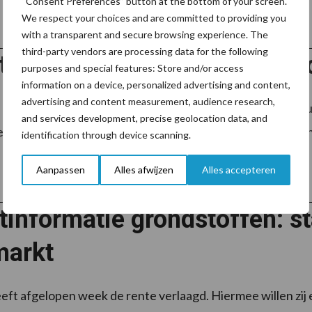
“Consent Preferences” button at the bottom of your screen.
We respect your choices and are committed to providing you
with a transparent and secure browsing experience. The
third-party vendors are processing data for the following
informatie grondstoffen: Vo
purposes and special features: Store and/or access
information on a device, personalized advertising and content,
advertising and content measurement, audience research,
periode hebben de graanprijzen rondom hetzelfde niveau
and services development, precise geolocation data, and
n wereldwijd licht, waarbij de prijzen voor de termijn iets h
identification through device scanning.
Aanpassen
Alles afwijzen
Alles accepteren
informatie grondstoffen: sta
markt
ft afgelopen week de rente verlaagd. Hiermee willen zi