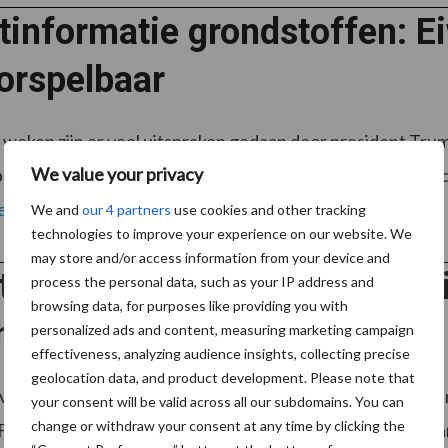
informatie grondstoffen: Eiw
orspelbaar
weken zijn er veel uitspraken gedaan door president Tr
We value your privacy
bevorderen. Over deze handelsbeslissingen is nog veel ond
er
We and
our 4 partners
use cookies and other tracking
technologies to improve your experience on our website. We
may store and/or access information from your device and
tinformatie grondstoffen: w
process the personal data, such as your IP address and
browsing data, for purposes like providing you with
hikbaarheid eiwitten
personalized ads and content, measuring marketing campaign
effectiveness, analyzing audience insights, collecting precise
geolocation data, and product development. Please note that
van granen vanuit de EU daalt op jaarbasis en de import v
your consent will be valid across all our subdomains. You can
change or withdraw your consent at any time by clicking the
 Franse export van granen loopt ver achter ten opzichte va