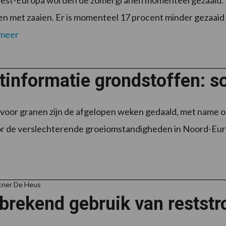
est-Europa worden de zomergranen momenteel gezaaid. In
en met zaaien. Er is momenteel 17 procent minder gezaaid 
 meer
informatie grondstoffen: so
 voor granen zijn de afgelopen weken gedaald, met name op 
r de verslechterende groeiomstandigheden in Noord-Europa
tner De Heus
brekend gebruik van reststr