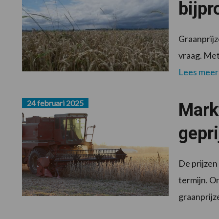
bijpr
Graanprijz
vraag. Met
Lees meer
24 februari 2025
Markt
gepri
De prijzen
termijn. O
graanprijze