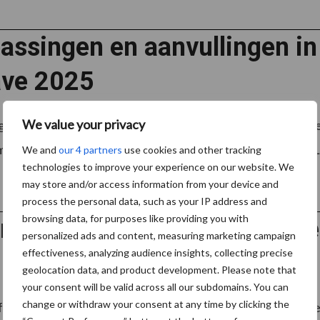
assingen en aanvullingen i
ve 2025
We value your privacy
g van 2025 worden er diverse aanpassingen en aanvullin
mbinatie met het Gemeenschappelijk Landbouwbeleid (GLB). 
We and
our 4 partners
use cookies and other tracking
technologies to improve your experience on our website. We
may store and/or access information from your device and
process the personal data, such as your IP address and
browsing data, for purposes like providing you with
mbineerde opgave 2024: de 
personalized ads and content, measuring marketing campaign
effectiveness, analyzing audience insights, collecting precise
geolocation data, and product development. Please note that
your consent will be valid across all our subdomains. You can
change or withdraw your consent at any time by clicking the
afgelopen voorjaar aangemeld voor subsidies uit het het