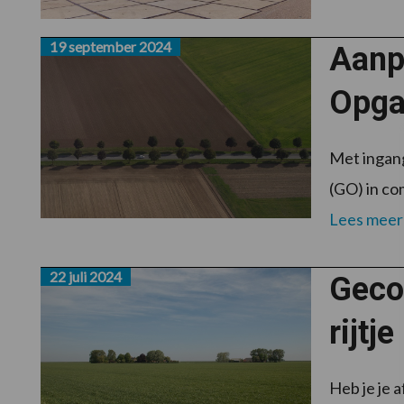
19 september 2024
Aanp
Opga
Met ingan
(GO) in co
Lees meer
22 juli 2024
Geco
rijtje
Heb je je 