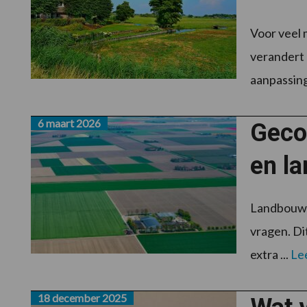
Voor veel 
verandert 
aanpassing
6 maart 2026
Geco
en l
Landbouwer
vragen. Di
extra ...
Le
18 december 2025