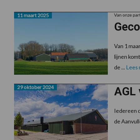
11 maart 2025
Van onze par
Geco
Van 1 maar
lijnen kom
de ...
Lees
29 oktober 2024
AGL 
Iedereen d
de Aanvull