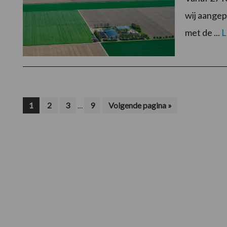
wij aange
met de ...
L
Interim
Pagina
Pagina
Pagina
Pagina
Ga
1
2
3
9
Volgende pagina »
…
naar
pagina's
zijn
weggelaten
Footer