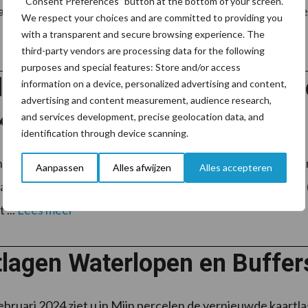
“Consent Preferences” button at the bottom of your screen.
ast de aanvraag 2024, in het najaar van 2024 ook de aanm
We respect your choices and are committed to providing you
with a transparent and secure browsing experience. The
third-party vendors are processing data for the following
purposes and special features: Store and/or access
llen gecombineerde opgave, 
information on a device, personalized advertising and content,
advertising and content measurement, audience research,
klus
and services development, precise geolocation data, and
identification through device scanning.
 hebben we gezien dat de uitdagingen rondom de Gecombi
Aanpassen
Alles afwijzen
Alles accepteren
tie van het nieuwe Gemeenschappelijk Landbouwbeleid (G
 ...
Lees meer
tlagen Waterlopen en Buffer
ebruari 2024 ziet u in Mijn percelen de vernieuwde kaar