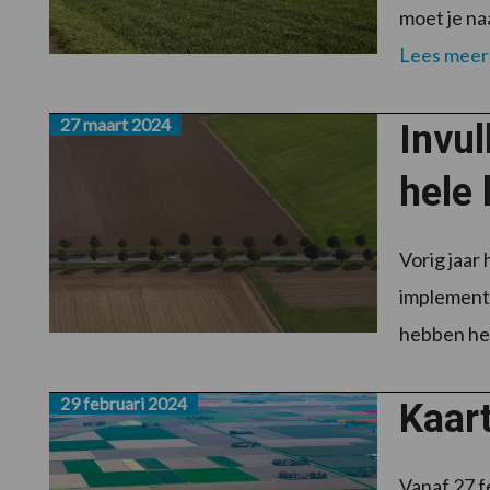
moet je na
Lees meer
27 maart 2024
Invu
hele 
Vorig jaar
implementa
hebben het
29 februari 2024
Kaar
Vanaf 27 f