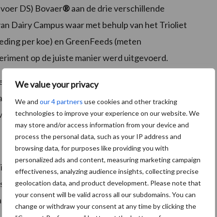
 voer DS) Bovaer
®
aan de drie verschillende
van Dairy Campus waar met behulp van het Trioliet
oeding per koe) en GreenFeeds (meten
eriment op de juiste manier werd uitgevoerd.
 verminderde de methaanuitstoot gemiddeld met
We value your privacy
gt daardoor direct bij aan een vermindering van de
We and
our 4 partners
use cookies and other tracking
technologies to improve your experience on our website. We
ivelproducten.
may store and/or access information from your device and
process the personal data, such as your IP address and
browsing data, for purposes like providing you with
personalized ads and content, measuring marketing campaign
EU is erkend met een aangetoond methaan verlagend
effectiveness, analyzing audience insights, collecting precise
otentie die 28 keer hoger ligt dan die van
geolocation data, and product development. Please note that
your consent will be valid across all our subdomains. You can
aarom methaanemissies op korte termijn moeten
change or withdraw your consent at any time by clicking the