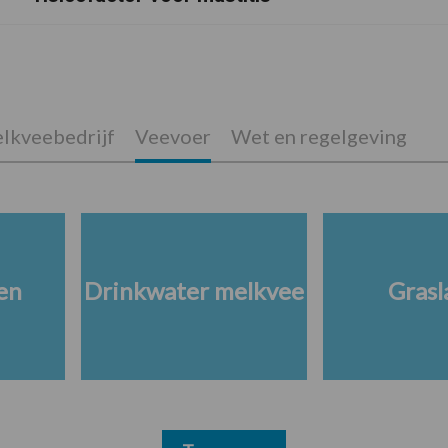
lkveebedrijf
Veevoer
Wet en regelgeving
en
Drinkwater melkvee
Grasl