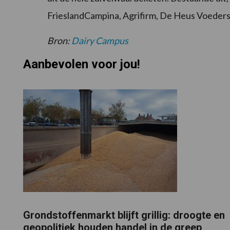
FrieslandCampina, Agrifirm, De Heus Voeders
Bron:
Dairy Campus
Aanbevolen voor jou!
Grondstoffenmarkt blijft grillig: droogte en
geopolitiek houden handel in de greep