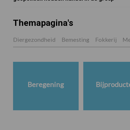
Themapagina's
Diergezondheid
Bemesting
Fokkerij
Me
Beregening
Bijproduct