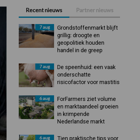
Recent nieuws
Partner nieuws
Primaire
Sidebar
7 aug
Grondstoffenmarkt blijft
grillig: droogte en
geopolitiek houden
handel in de greep
7 aug
De speenhuid: een vaak
onderschatte
risicofactor voor mastitis
6 aug
ForFarmers ziet volume
en marktaandeel groeien
in krimpende
Nederlandse markt
6 aug
Tien praktische tips voor