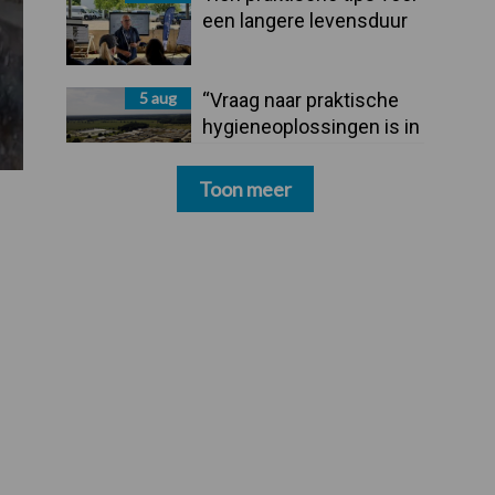
een langere levensduur
5 aug
“Vraag naar praktische
hygieneoplossingen is in
Polen groter dan ooit”
Toon meer