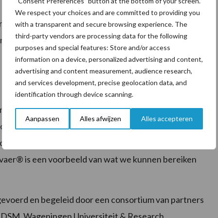
“Consent Preferences” button at the bottom of your screen.
We respect your choices and are committed to providing you
rage. Volgens DSM past het product ook bij de EU
with a transparent and secure browsing experience. The
third-party vendors are processing data for the following
 Ook sluit het aan op de ambities die zijn vastgelegd
purposes and special features: Store and/or access
information on a device, personalized advertising and content,
advertising and content measurement, audience research,
and services development, precise geolocation data, and
identification through device scanning.
ng aangegeven dat Bovaer® veilig is voor gebruik en
Aanpassen
Alles afwijzen
Alles accepteren
oducten. “Innovatie is de sleutel voor het realiseren
commissaris Stella Kyriakides van gezondheid en
ovaer® is een voorbeeld van wat we kunnen bereiken
evoerd en begeleid door een consortium van partners
t; DSM, Wageningen Universiteit & Research,