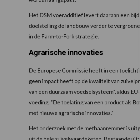
Het DSM voeradditief levert daaraan een bijd
doelstelling de landbouw verder te vergroenen.
in de Farm-to-Fork strategie.
Agrarische innovaties
De Europese Commissie heeft in een toelichti
geen impact heeft op de kwaliteit van zuivelpr
van een duurzaam voedselsysteem”, aldus EU-
voeding. “De toelating van een product als B
met nieuwe agrarische innovaties.”
Het onderzoek met de methaanremmer is uitg
uit de hele zuivelwaardeketen. Bestaande ui