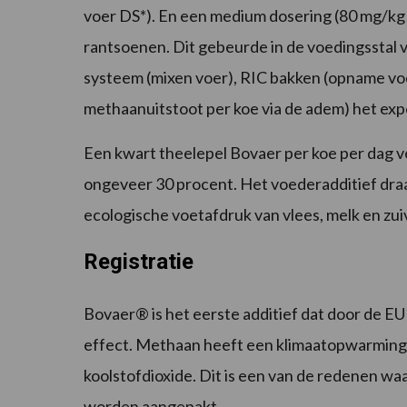
voer DS*). En een medium dosering (80 mg/kg
rantsoenen. Dit gebeurde in de voedingsstal 
systeem (mixen voer), RIC bakken (opname v
methaanuitstoot per koe via de adem) het exp
Een kwart theelepel Bovaer per koe per dag
ongeveer 30 procent. Het voederadditief draa
ecologische voetafdruk van vlees, melk en zu
Registratie
Bovaer® is het eerste additief dat door de 
effect. Methaan heeft een klimaatopwarmingsp
koolstofdioxide. Dit is een van de redenen w
worden aangepakt.