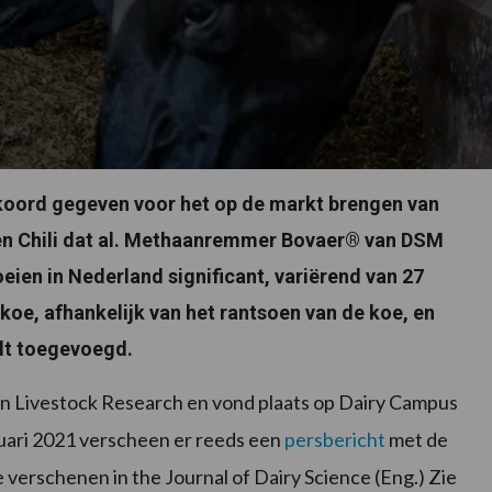
kkoord gegeven voor het op de markt brengen van
 en Chili dat al. Methaanremmer Bovaer® van DSM
ien in Nederland significant, variërend van 27
koe, afhankelijk van het rantsoen van de koe, en
dt toegevoegd.
n Livestock Research en vond plaats op Dairy Campus
nuari 2021 verscheen er reeds een
persbericht
met de
e verschenen in the Journal of Dairy Science (Eng.) Zie