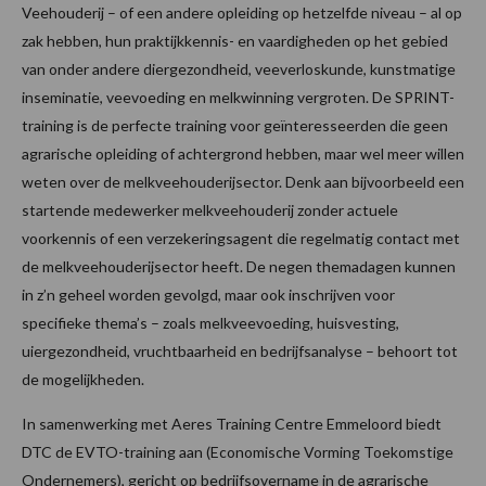
Veehouderij – of een andere opleiding op hetzelfde niveau – al op
zak hebben, hun praktijkkennis- en vaardigheden op het gebied
van onder andere diergezondheid, veeverloskunde, kunstmatige
inseminatie, veevoeding en melkwinning vergroten. De SPRINT-
training is de perfecte training voor geïnteresseerden die geen
agrarische opleiding of achtergrond hebben, maar wel meer willen
weten over de melkveehouderijsector. Denk aan bijvoorbeeld een
startende medewerker melkveehouderij zonder actuele
voorkennis of een verzekeringsagent die regelmatig contact met
de melkveehouderijsector heeft. De negen themadagen kunnen
in z’n geheel worden gevolgd, maar ook inschrijven voor
specifieke thema’s – zoals melkveevoeding, huisvesting,
uiergezondheid, vruchtbaarheid en bedrijfsanalyse – behoort tot
de mogelijkheden.
In samenwerking met Aeres Training Centre Emmeloord biedt
DTC de EVTO-training aan (Economische Vorming Toekomstige
Ondernemers), gericht op bedrijfsovername in de agrarische