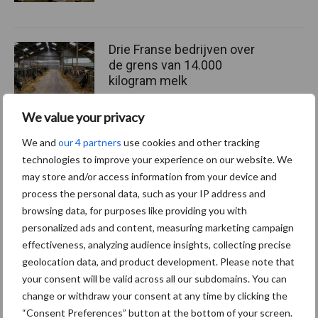
Drie Franse bedrijven over
de grens van 14.000
kilogram melk
We value your privacy
Pöttinger introduceert
We and
our 4 partners
use cookies and other tracking
compacte dubbelrotor-
technologies to improve your experience on our website. We
zwadhark in de hef
may store and/or access information from your device and
process the personal data, such as your IP address and
browsing data, for purposes like providing you with
personalized ads and content, measuring marketing campaign
effectiveness, analyzing audience insights, collecting precise
Themapagina's
geolocation data, and product development. Please note that
your consent will be valid across all our subdomains. You can
Diergezondheid
Bemesting
Fokkerij
Melkv
change or withdraw your consent at any time by clicking the
“Consent Preferences” button at the bottom of your screen.