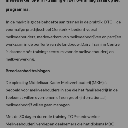
medewerker, SPRINT-training en EVTO-training staan op het
programma.
In de markt is grote behoefte aan trainen in de praktijk. DTC – de
voormalige praktijkschool Oenkerk – bedient vooral
melkveehouders, medewerkers van melkveebedrijven en partijen
werkzaam in de periferie van de landbouw. Dairy Training Centre
is daarmee hét trainingscentrum voor de melkveehouderij en
melkverwerking.
Breed aanbod trainingen
De opleiding Middelbaar Kader Melkveehouderij (MKM) is
bedoeld voor melkveehouders in spe die het familiebedrijf in de
toekomst willen overnemen of een groot (internationaal)
melkveebedrijf willen gaan managen.
Met de 30 dagen durende training TOP-medewerker
Melkveehouderij verdiepen deelnemers die het diploma MBO