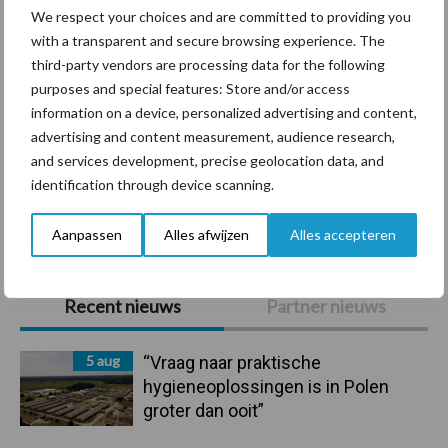
We respect your choices and are committed to providing you
with a transparent and secure browsing experience. The
third-party vendors are processing data for the following
Mastitis
Hittestress
purposes and special features: Store and/or access
information on a device, personalized advertising and content,
advertising and content measurement, audience research,
and services development, precise geolocation data, and
identification through device scanning.
Toon meer
Aanpassen
Alles afwijzen
Alles accepteren
Primaire
Recent nieuws
Partner nieuws
Sidebar
5 aug
“Vraag naar praktische
hygieneoplossingen is in Polen
groter dan ooit”