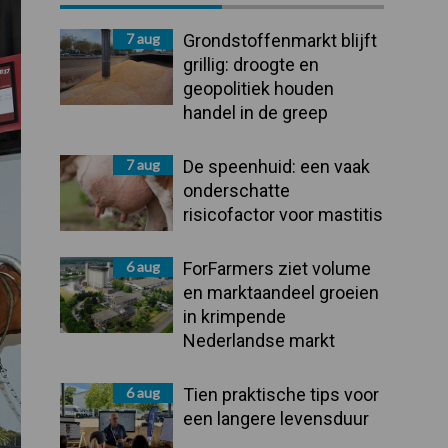
Sidebar
7 aug
Grondstoffenmarkt blijft
grillig: droogte en
geopolitiek houden
handel in de greep
7 aug
De speenhuid: een vaak
onderschatte
risicofactor voor mastitis
6 aug
ForFarmers ziet volume
en marktaandeel groeien
in krimpende
Nederlandse markt
6 aug
Tien praktische tips voor
een langere levensduur