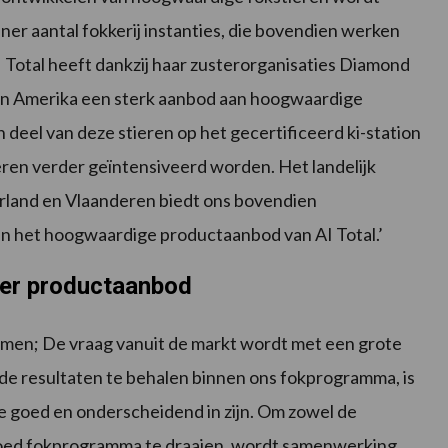
er aantal fokkerij instanties, die bovendien werken
Total heeft dankzij haar zusterorganisaties Diamond
in Amerika een sterk aanbod aan hoogwaardige
 deel van deze stieren op het gecertificeerd ki-station
eren verder geïntensiveerd worden. Het landelijk
rland en Vlaanderen biedt ons bovendien
n het hoogwaardige productaanbod van AI Total.’
er productaanbod
amen; De vraag vanuit de markt wordt met een grote
ede resultaten te behalen binnen ons fokprogramma, is
we goed en onderscheidend in zijn. Om zowel de
goed fokprogramma te draaien, wordt samenwerking