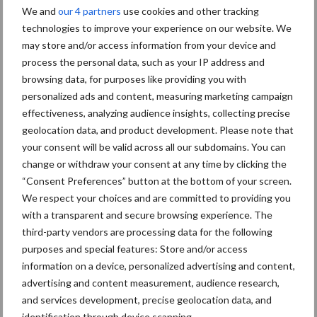
levensmiddelenbedrijven direct. In januari namen de
We and
our 4 partners
use cookies and other tracking
consumentenprijzen van typische graanproducten als pasta (9
technologies to improve your experience on our website. We
procent), meel (9,5 procent), brood (4 procent) en bier (13
may store and/or access information from your device and
procent) toe. Ook de prijs van margarine (10 procent) nam toe als
process the personal data, such as your IP address and
browsing data, for purposes like providing you with
gevolg van het zeer hoge prijsniveau van plantaardige oliën.
personalized ads and content, measuring marketing campaign
De stijging van de kosten bij de voedingsmiddelenproducenten
effectiveness, analyzing audience insights, collecting precise
liggen echter wel hoger dan de gemiddelde prijsstijging van
geolocation data, and product development. Please note that
voedingsmiddelen in de supermarkt. Supermarktketens proberen
your consent will be valid across all our subdomains. You can
zoveel mogelijk scherpe prijzen te bedingen, al is dit op termijn
change or withdraw your consent at any time by clicking the
“Consent Preferences” button at the bottom of your screen.
niet houdbaar. Veel voedingsmiddelenbedrijven zullen wellicht
We respect your choices and are committed to providing you
hun posities deel of volledig vooraf hebben ingedekt, maar nu de
with a transparent and secure browsing experience. The
hoge prijzen al zo lang aanhouden en het conflict in Oekraïne de
third-party vendors are processing data for the following
prijzen nog verder doen stijgen, neemt de druk op de keten
purposes and special features: Store and/or access
verder toe.
information on a device, personalized advertising and content,
advertising and content measurement, audience research,
Gevolgen hogere energieprijzen
and services development, precise geolocation data, and
identification through device scanning.