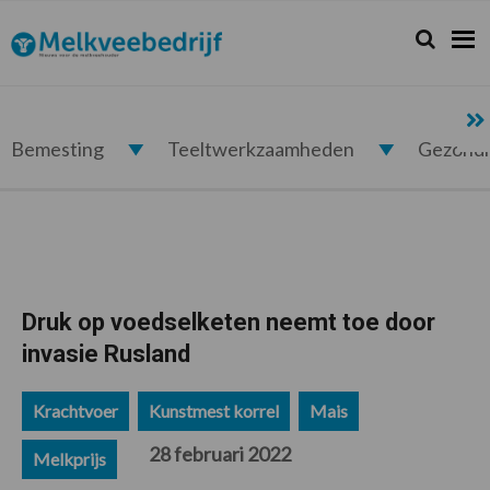
Spring
Door
Spring
Spring
naar
naar
naar
naar
Zoeken...
Zoek
Melkveebedrijf.nl
de
de
de
de
hoofdnavigatie
hoofd
eerste
voettekst
inhoud
sidebar
Bemesting
Teeltwerkzaamheden
Gezond
Druk op voedselketen neemt toe door
invasie Rusland
Krachtvoer
Kunstmest korrel
Mais
28 februari 2022
Melkprijs