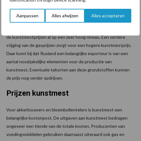
Voor veel verschillende producten in de voedselketen is energie
nodig. Dat geldt onder meer voor de productie van kunstmest
Aanpassen
Alles afwijzen
Alles accepteren
voor het telen van aardappelen, groente en fruit. Door de hoge
energieprijzen en disrupties als gevolg van de coronacrisis staan
de kunstmestprijzen al op een zeer hoog niveau. Een verdere
stijging van de gasprijzen zorgt voor een hogere kunstmestprijs.
Daar komt bij dat Rusland een belangrijke exporteur is van een
aantal noodzakelijke elementen voor de productie van
kunstmest. Eventuele tekorten aan deze grondstoffen kunnen
de prijs nog verder opdrijven.
Prijzen kunstmest
Voor akkerbouwers en bloembollentelers is kunstmest een
belangrijke kostenpost. De uitgaven aan kunstmest bedragen
ongeveer een tiende van de totale kosten. Producenten van
voedingsmiddelen gebruiken daarnaast uiteraard ook gas en