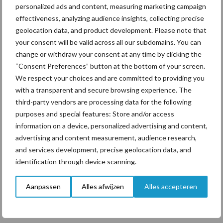
personalized ads and content, measuring marketing campaign
Drie Franse bedrijven over
effectiveness, analyzing audience insights, collecting precise
de grens van 14.000
geolocation data, and product development. Please note that
kilogram melk
your consent will be valid across all our subdomains. You can
change or withdraw your consent at any time by clicking the
“Consent Preferences” button at the bottom of your screen.
We respect your choices and are committed to providing you
with a transparent and secure browsing experience. The
Themapagina's
third-party vendors are processing data for the following
purposes and special features: Store and/or access
Diergezondheid
Bemesting
Fokkerij
Melkv
information on a device, personalized advertising and content,
advertising and content measurement, audience research,
and services development, precise geolocation data, and
identification through device scanning.
Ligbox &
Bedrijfsnieuws
Aanpassen
Alles afwijzen
Alles accepteren
Voerhekken