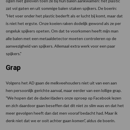
ogen niet geloven toen ze bij hun balen aankwamen: het plastic
zat vol gaten en uit sommige balen staken spijkers. De boerin:
"Het voer onder het plastic bederft als er lucht bij komt, maar dat
is niet het ergste. Onze koeien raken dodelijk gewond als ze per
ongeluk spijkers opeten. Om dat te voorkomen heeft mijn man
alle balen met een metaaldetector moeten controleren op de
aanwezigheid van spijkers. Allemaal extra werk voor een paar
spijkers."
Grap
Volgens het AD gaan de melkveehouders niet uit van een aan
hen persoonlijk gerichte aanval, maar eerder van een lollige grap.
"We hopen dat de dader/daders onze oproep op Facebook lezen
en zich daardoor gaan beseffen dat dit niet zo slim was en dat het
meer gevolgen heeft dan dat men vooraf bedacht had. Maar ik
denk niet dat we er ooit achter gaan komen", aldus de boerin.