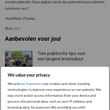
worden gebruikt. Deze spijkers zet je de ouderwetse porseleinen
isolatoren vast."
Hoofdfoto: Pixabay
Bron:
AD
Aanbevolen voor jou!
Tien praktische tips voor
een langere levensduur
We value your privacy
We and
our 4 partners
use cookies and other tracking
“Vraag naar praktische
technologies to improve your experience on our website. We
hygieneoplossingen is in
may store and/or access information from your device and
Polen groter dan ooit”
process the personal data, such as your IP address and
browsing data, for purposes like providing you with