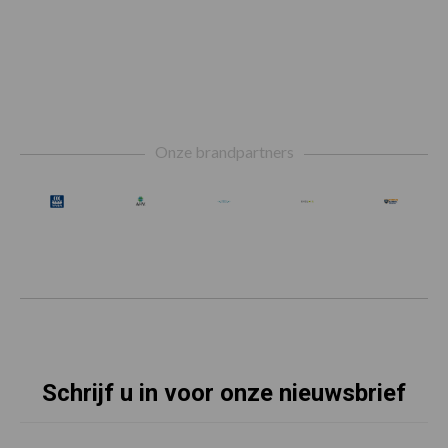
Footer
Onze brandpartners
Schrijf u in voor onze nieuwsbrief