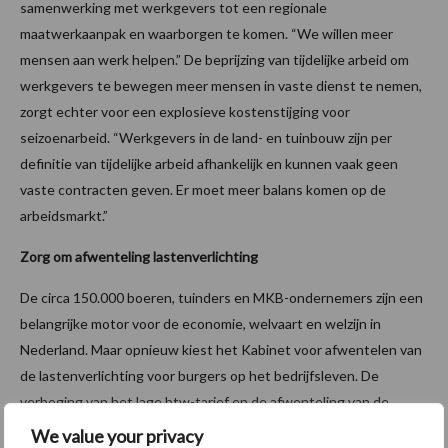
samenwerking met werkgevers tot een regionale
maatwerkaanpak en waarborgen te komen. “We willen meer
mensen aan werk helpen.” De beprijzing van tijdelijke arbeid om
werkgevers te bewegen meer mensen in vaste dienst te nemen,
zorgt echter voor een explosieve kostenstijging voor
seizoenarbeid. “Werkgevers in de land- en tuinbouw zijn per
definitie van tijdelijke arbeid afhankelijk en kunnen vaak geen
vaste contracten geven. Er moet meer balans komen op de
arbeidsmarkt.”
Zorg om afwenteling lastenverlichting
De circa 150.000 boeren, tuinders en MKB-ondernemers zijn een
belangrijke motor voor de economie, welvaart en welzijn in
Nederland. Maar opnieuw kiest het Kabinet voor afwentelen van
de lastenverlichting voor burgers op het bedrijfsleven. De
verhoging van het lage btw-tarief en de afwenteling van de
kosten van de afschaffing van de dividendbelasting raken boeren
We value your privacy