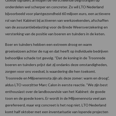
Goede signalen, al mogen de verschillende begrotingen op
onderdelen wel scherper en concreter. Zo wil LTO Nederland
bijvoorbeeld voor plantgezondheid 60 miljoen euro, een actievere
rol van het Kabinet bij activeren van werkzoekenden, afschaffen
van de assurantiebelasting voor de Brede Weersverzekering en
versterking van de positie van boeren en tuinders in de keten.
Boer en tuinders hebben een extreem droog en warm
groeiseizoen achter de rug en dat heeft op individuele bedrijven
behoorlijke schade tot gevolg. “Dat de koning in de Troonrede
boeren en tuinders prijst dat zij ondanks deze omstandigheden,
zorgen voor ons voedsel, is waardering die hen toekomt.
Troonrede en Miljoenennota zijn als deze zomer: warm en droog”,
aldus LTO voorzitter Marc Calon in eerste reactie. “We zijn best
enthousiast over de landbouwvisie van het Kabinet: de goede
toon en de goede koers. Er wordt in de Miljoenennota veel aan
gerefereerd, maar erg concreet is het nog niet. LTO Nederland
komt half oktober met een inventarisatie van lopende projecten