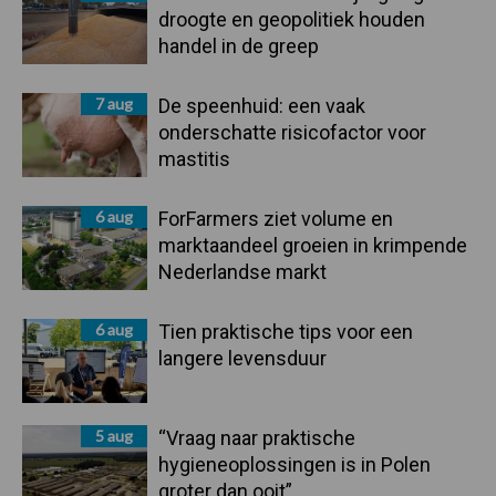
droogte en geopolitiek houden
handel in de greep
7 aug
De speenhuid: een vaak
onderschatte risicofactor voor
mastitis
6 aug
ForFarmers ziet volume en
marktaandeel groeien in krimpende
Nederlandse markt
6 aug
Tien praktische tips voor een
langere levensduur
5 aug
“Vraag naar praktische
hygieneoplossingen is in Polen
groter dan ooit”