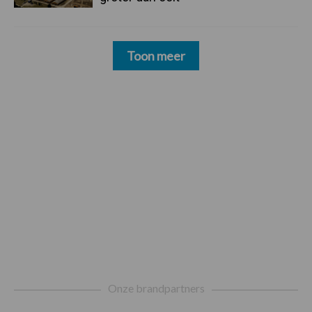
Toon meer
Footer
Onze brandpartners