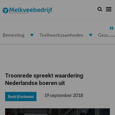
Spring
Door
Spring
Spring
naar
naar
naar
naar
Zoeken...
Zoek
Melkveebedrijf.nl
de
de
de
de
hoofdnavigatie
hoofd
eerste
voettekst
inhoud
sidebar
Bemesting
Teeltwerkzaamheden
Gezond
Troonrede spreekt waardering
Nederlandse boeren uit
19 september 2018
Bedrijfsnieuws