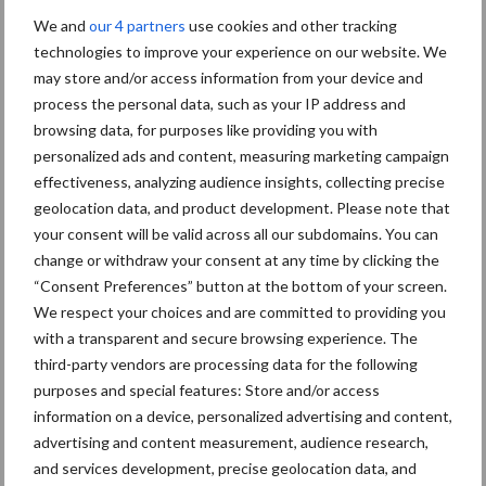
en tuinders. “LTO Nederland is tegen afschaffing van de
We and
our 4 partners
use cookies and other tracking
dividendbelasting. De opbrengst van de dividendbelasting kan
technologies to improve your experience on our website. We
beter geïnvesteerd worden in bijvoorbeeld het
may store and/or access information from your device and
’klimaatbestendig’ maken van onze economie”, aldus Calon. “Vier
process the personal data, such as your IP address and
miljoen euro om de afschaffing van de assurantiebelasting te
browsing data, for purposes like providing you with
compenseren is blijkbaar een probleem; 2 miljard euro uitgeven
personalized ads and content, measuring marketing campaign
voor de dividendbelasting niet. Dit is buiten de normale
effectiveness, analyzing audience insights, collecting precise
verhoudingen.” LTO pleit opnieuw voor afschaffen van de
geolocation data, and product development. Please note that
assurantiebelasting op de Brede Weersverzekering. “Dat is
your consent will be valid across all our subdomains. You can
change or withdraw your consent at any time by clicking the
immers een basisvoorziening voor boeren en tuinders en niet
“Consent Preferences” button at the bottom of your screen.
vergelijkbaar met andere verzekeringen. We pleiten ook voor de
We respect your choices and are committed to providing you
mogelijkheid om fiscaal te reserveren om bijvoorbeeld de
with a transparent and secure browsing experience. The
gevolgen van droogte op te kunnen vangen.”
third-party vendors are processing data for the following
Bron:
LTO
purposes and special features: Store and/or access
information on a device, personalized advertising and content,
Aanbevolen voor jou!
advertising and content measurement, audience research,
and services development, precise geolocation data, and