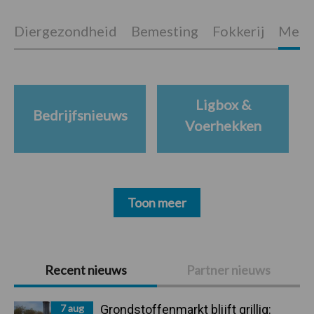
Diergezondheid
Bemesting
Fokkerij
Melkv
Ligbox &
Bedrijfsnieuws
Voerhekken
Toon meer
Primaire
Recent nieuws
Partner nieuws
Sidebar
7 aug
Grondstoffenmarkt blijft grillig: