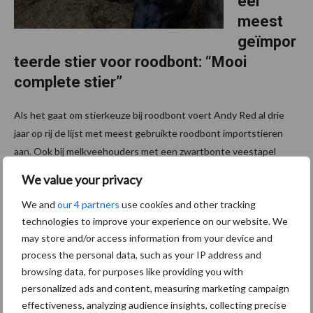
eel
meest
geïmpor
teerde stier voor roodbont: “Mooi
complete stier”
Als het gaat om stierkeuze bij roodbont voert Andy Red al drie
jaar op rij de lijst met meest gebruikte roodbont importstieren
aan. Ook bij melkveehouders met een zwartbonte veestapel
wordt hij echter steeds vaker verkozen boven ...
Lees meer
We value your privacy
We and
our 4 partners
use cookies and other tracking
6 oktober 2023
Van onze
technologies to improve your experience on our website. We
partner AI
may store and/or access information from your device and
Total
process the personal data, such as your IP address and
Op zoek
browsing data, for purposes like providing you with
naar
personalized ads and content, measuring marketing campaign
kracht,
effectiveness, analyzing audience insights, collecting precise