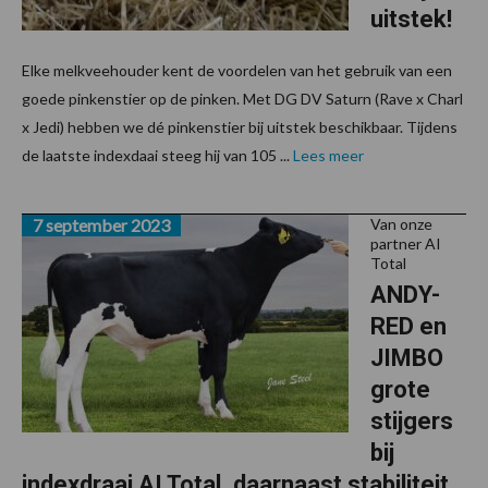
uitstek!
Elke melkveehouder kent de voordelen van het gebruik van een
goede pinkenstier op de pinken. Met DG DV Saturn (Rave x Charl
x Jedi) hebben we dé pinkenstier bij uitstek beschikbaar. Tijdens
de laatste indexdaai steeg hij van 105 ...
Lees meer
7 september 2023
Van onze
partner AI
Total
ANDY-
RED en
JIMBO
grote
stijgers
bij
indexdraai AI Total, daarnaast stabiliteit