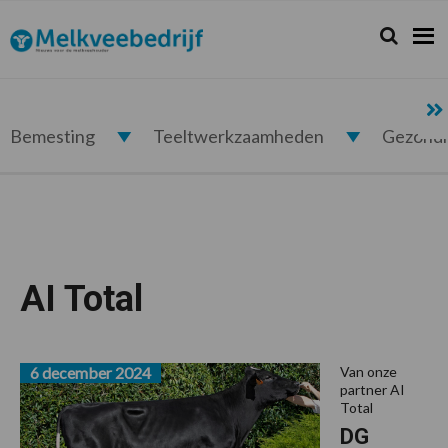
Spring
Door
Spring
Spring
naar
naar
naar
naar
Zoeken...
Zoek
Melkveebedrijf.nl
de
de
de
de
hoofdnavigatie
hoofd
eerste
voettekst
inhoud
sidebar
Bemesting
Teeltwerkzaamheden
Gezond
AI Total
6 december 2024
Van onze
partner AI
Total
DG