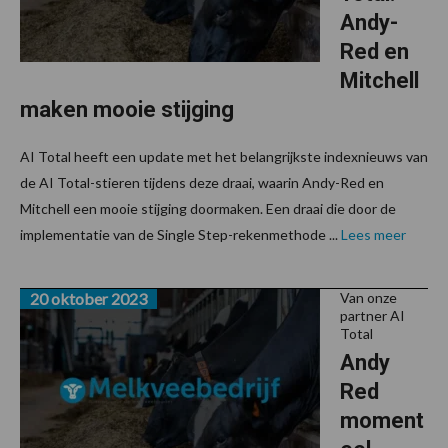
Andy-
Red en
Mitchell
maken mooie stijging
AI Total heeft een update met het belangrijkste indexnieuws van
de AI Total-stieren tijdens deze draai, waarin Andy-Red en
Mitchell een mooie stijging doormaken. Een draai die door de
implementatie van de Single Step-rekenmethode ...
Lees meer
20 oktober 2023
Van onze
partner AI
Total
Andy
Red
moment