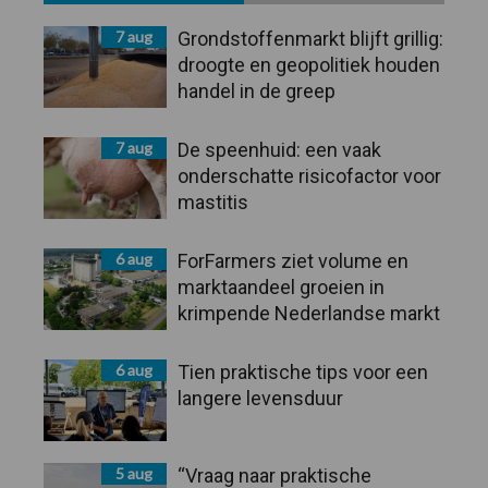
Sidebar
7 aug
Grondstoffenmarkt blijft grillig:
droogte en geopolitiek houden
handel in de greep
7 aug
De speenhuid: een vaak
onderschatte risicofactor voor
mastitis
6 aug
ForFarmers ziet volume en
marktaandeel groeien in
krimpende Nederlandse markt
6 aug
Tien praktische tips voor een
langere levensduur
5 aug
“Vraag naar praktische