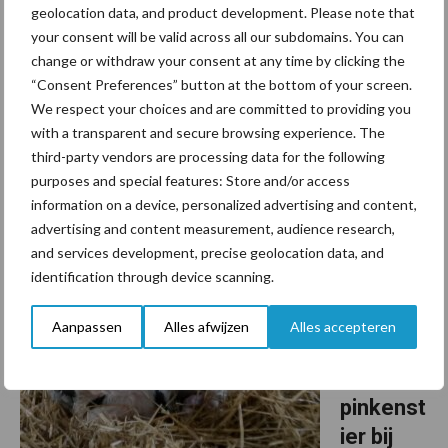
breedte
geolocation data, and product development. Please note that
en
your consent will be valid across all our subdomains. You can
change or withdraw your consent at any time by clicking the
balans?
“Consent Preferences” button at the bottom of your screen.
El Grande!
We respect your choices and are committed to providing you
with a transparent and secure browsing experience. The
Sandy-Valley El Grande is uw topkeuze als u op zoek bent naar
third-party vendors are processing data for the following
breedte, kracht en balans! En met zoveel meer kwaliteiten!
purposes and special features: Store and/or access
Breedte, kracht en balans Eén van de weinige stieren van het ras
information on a device, personalized advertising and content,
in de top van de TPI ranglijst met ...
Lees meer
advertising and content measurement, audience research,
and services development, precise geolocation data, and
identification through device scanning.
22 september 2023
Van onze
partner AI
Total
Aanpassen
Alles afwijzen
Alles accepteren
Saturn,
dé
pinkenst
ier bij