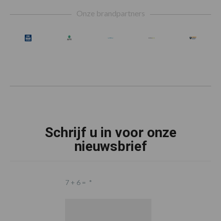
Footer
Onze brandpartners
Schrijf u in voor onze
nieuwsbrief
7 + 6 =
*