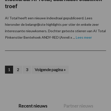
troef
AI Total heeft een nieuwe indexdraai gepubliceerd. Lees
hieronder de belangrijkste highlights per stier én enkele zeer
interessante nieuwkomers. Dochter geteste stieren van AI Total
Pinkenstier Bentehoek ANDY-RED (Anreli x ...
Lees meer
Pagina
Pagina
Pagina
Ga
1
2
3
Volgende pagina »
naar
Primaire
Recent nieuws
Partner nieuws