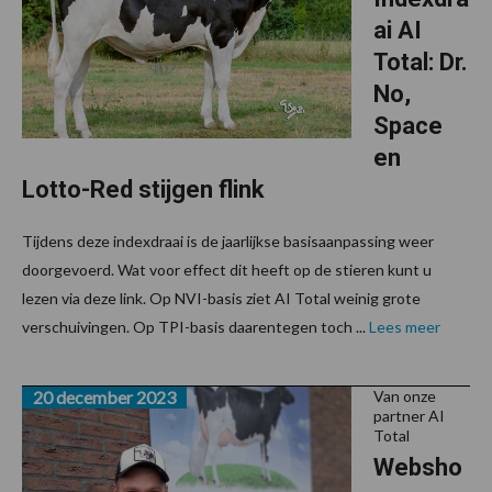
ai AI
Total: Dr.
No,
Space
en
Lotto-Red stijgen flink
Tijdens deze indexdraai is de jaarlijkse basisaanpassing weer
doorgevoerd. Wat voor effect dit heeft op de stieren kunt u
lezen via deze link. Op NVI-basis ziet AI Total weinig grote
verschuivingen. Op TPI-basis daarentegen toch ...
Lees meer
20 december 2023
Van onze
partner AI
Total
Websho