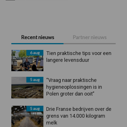
Primaire
Recent nieuws
Partner nieuws
Sidebar
6 aug
Tien praktische tips voor een
langere levensduur
5 aug
“Vraag naar praktische
hygieneoplossingen is in
Polen groter dan ooit”
5 aug
Drie Franse bedrijven over de
grens van 14.000 kilogram
melk