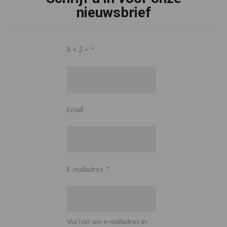
nieuwsbrief
8 + 2 =
*
Email
E-mailadres
*
Vul hier uw e-mailadres in