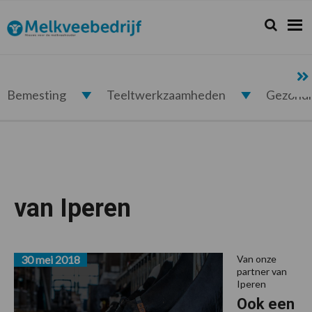
Spring
Door
Spring
Spring
naar
naar
naar
naar
Zoeken...
Zoek
Melkveebedrijf.nl
de
de
de
de
hoofdnavigatie
hoofd
eerste
voettekst
inhoud
sidebar
Bemesting
Teeltwerkzaamheden
Gezond
van Iperen
30 mei 2018
Van onze
partner van
Iperen
Ook een