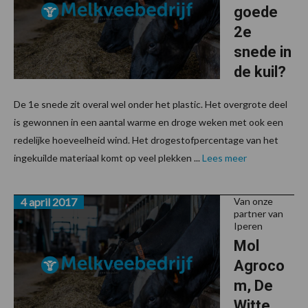
goede
2e
snede in
de kuil?
De 1e snede zit overal wel onder het plastic. Het overgrote deel
is gewonnen in een aantal warme en droge weken met ook een
redelijke hoeveelheid wind. Het drogestofpercentage van het
ingekuilde materiaal komt op veel plekken ...
Lees meer
4 april 2017
Van onze
partner van
Iperen
Mol
Agroco
m, De
Witte