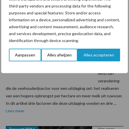
third-party vendors are processing data for the following
purposes and special features: Store and/or access
7 maart 2016
Van onze
information on a device, personalized advertising and content,
partner van
advertising and content measurement, audience research,
Iperen
and services development, precise geolocation data, and
Meer
identification through device scanning.
melk uit
ruwvoer
Aanpassen
Alles afwijzen
Alles accepteren
Er waait een
wind van
verandering
die de veehouderijsector voor een uitdaging zet: het realiseren
van een hogere opbrengst per hectare en meer melk uit ruwvoer.
In dit artikel drie factoren die deze uitdaging voeden en drie ...
Lees meer
Van onze