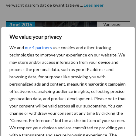
verwacht daarom dat de kwantitatieve ...
Lees meer
3 mei 2016
Van onze
partner van
Iperen
We value your privacy
Gezond
We and
our 4 partners
use cookies and other tracking
ruwvoer
technologies to improve your experience on our website. We
met de
may store and/or access information from your device and
omstand
process the personal data, such as your IP address and
browsing data, for purposes like providing you with
igheden
personalized ads and content, measuring marketing campaign
van dit
effectiveness, analyzing audience insights, collecting precise
voorjaar
geolocation data, and product development. Please note that
your consent will be valid across all our subdomains. You can
Ieder voorjaar brengt weer andere omstandigheden met zich
change or withdraw your consent at any time by clicking the
mee. Het is elke keer weer een uitdaging om op de juiste manier
“Consent Preferences” button at the bottom of your screen.
met deze omstandigheden om te gaan en de goede keuzes te
We respect your choices and are committed to providing you
maken richting de toekomst. “De keuzes in het ...
Lees meer
with a transparent and secure browsing experience. The