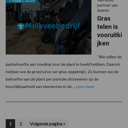
7 maart 2016
partner van
Iperen
Gras
telen is
vooruitki
jken
“We willen de
jaarbehoefte aan voeding voor de plant in beeld hebben. Daarom
hebben we de groeicurve van gras opgeknipt. Zo kunnen we de
behoefte van de plant per periode afstemmen op de
beschikbaarheid van elementen in de ...
Lees meer
Pagina
Pagina
Ga
1
2
Volgende pagina »
naar