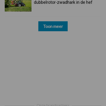
dubbelrotor-zwadhark in de hef
Toon meer
Footer
Onze brandpartners