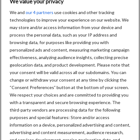
We value your privacy
Themapagina's
We and
our 4 partners
use cookies and other tracking
technologies to improve your experience on our website. We
Diergezondheid
Bemesting
Fokkerij
Melkv
may store and/or access information from your device and
process the personal data, such as your IP address and
browsing data, for purposes like providing you with
personalized ads and content, measuring marketing campaign
effectiveness, analyzing audience insights, collecting precise
Ligbox &
Bedrijfsnieuws
geolocation data, and product development. Please note that
Voerhekken
your consent will be valid across all our subdomains. You can
change or withdraw your consent at any time by clicking the
“Consent Preferences” button at the bottom of your screen.
We respect your choices and are committed to providing you
with a transparent and secure browsing experience. The
Toon meer
third-party vendors are processing data for the following
purposes and special features: Store and/or access
information on a device, personalized advertising and content,
Primaire
advertising and content measurement, audience research,
Recent nieuws
Partner nieuws
and services development, precise geolocation data, and