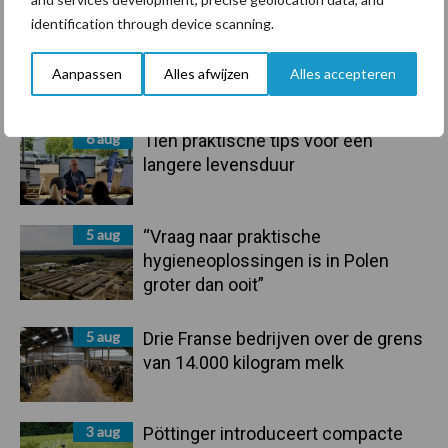
Sidebar
identification through device scanning.
6 aug
ForFarmers ziet volume en
marktaandeel groeien in krimpende
Aanpassen
Alles afwijzen
Alles accepteren
Nederlandse markt
6 aug
Tien praktische tips voor een
langere levensduur
5 aug
“Vraag naar praktische
hygieneoplossingen is in Polen
groter dan ooit”
5 aug
Drie Franse bedrijven over de grens
van 14.000 kilogram melk
3 aug
Pöttinger introduceert compacte