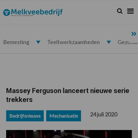
Spring
Door
Spring
Spring
naar
naar
naar
naar
Zoeken...
Zoek
Melkveebedrijf.nl
de
de
de
de
hoofdnavigatie
hoofd
eerste
voettekst
inhoud
sidebar
Bemesting
Teeltwerkzaamheden
Gezond
Massey Ferguson lanceert nieuwe serie
trekkers
24 juli 2020
Bedrijfsnieuws
Mechanisatie