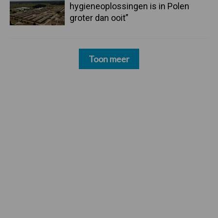
hygieneoplossingen is in Polen
groter dan ooit”
Toon meer
Footer