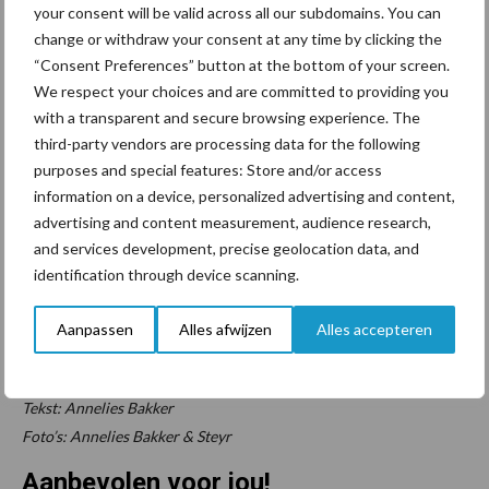
your consent will be valid across all our subdomains. You can
change or withdraw your consent at any time by clicking the
“Consent Preferences” button at the bottom of your screen.
We respect your choices and are committed to providing you
with a transparent and secure browsing experience. The
third-party vendors are processing data for the following
purposes and special features: Store and/or access
information on a device, personalized advertising and content,
advertising and content measurement, audience research,
In het Oostenrijkse St. Valentin worden al sinds 1947 trekkers
and services development, precise geolocation data, and
gebouwd. Tegenwoordig zijn dat er jaarlijks meer dan 10.000.
identification through device scanning.
Dit betreft een gedeelte van een artikel uit het
Vakblad De
Aanpassen
Alles afwijzen
Alles accepteren
Loonwerker
. Het hele en meer soortgelijke artikelen lezen?
Neem
dan een abonnement op het vakblad.
Tekst: Annelies Bakker
Foto’s: Annelies Bakker & Steyr
Aanbevolen voor jou!