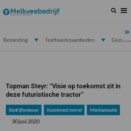
Spring
Door
Spring
Spring
naar
naar
naar
naar
Zoeken...
Zoek
Melkveebedrijf.nl
de
de
de
de
hoofdnavigatie
hoofd
eerste
voettekst
inhoud
sidebar
Bemesting
Teeltwerkzaamheden
Gezond
Topman Steyr: “Visie op toekomst zit in
deze futuristische tractor”
Bedrijfsnieuws
Kunstmest korrel
Mechanisatie
30 juni 2020