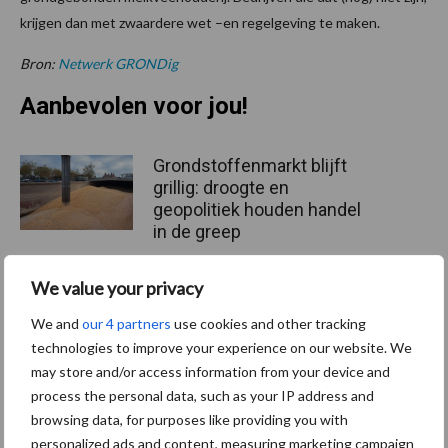
krijgen dan met zwaardere wet –en regelgeving te maken.
Bron:
Netwerk GRONDig
Aanbevolen voor jou!
Grondstoffenmarkt blijft
grillig: droogte en
geopolitiek houden handel
in de greep
We value your privacy
De speenhuid: een vaak
onderschatte risicofactor
We and
our 4 partners
use cookies and other tracking
voor mastitis
technologies to improve your experience on our website. We
may store and/or access information from your device and
process the personal data, such as your IP address and
browsing data, for purposes like providing you with
ForFarmers ziet volume en
personalized ads and content, measuring marketing campaign