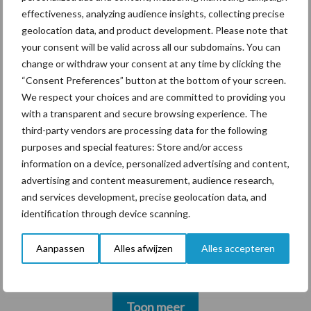
marktaandeel groeien in
effectiveness, analyzing audience insights, collecting precise
krimpende Nederlandse
geolocation data, and product development. Please note that
markt
your consent will be valid across all our subdomains. You can
change or withdraw your consent at any time by clicking the
“Consent Preferences” button at the bottom of your screen.
Themapagina's
We respect your choices and are committed to providing you
with a transparent and secure browsing experience. The
third-party vendors are processing data for the following
Diergezondheid
Bemesting
Fokkerij
Melkv
purposes and special features: Store and/or access
information on a device, personalized advertising and content,
advertising and content measurement, audience research,
and services development, precise geolocation data, and
Ligbox &
identification through device scanning.
Bedrijfsnieuws
Voerhekken
Aanpassen
Alles afwijzen
Alles accepteren
Toon meer