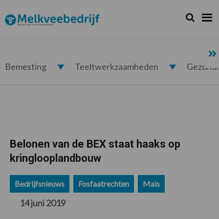
Spring
Door
Spring
Spring
naar
naar
naar
naar
Zoeken...
Zoek
Melkveebedrijf.nl
de
de
de
de
hoofdnavigatie
hoofd
eerste
voettekst
inhoud
sidebar
Bemesting
Teeltwerkzaamheden
Gezond
Belonen van de BEX staat haaks op
kringlooplandbouw
Bedrijfsnieuws
Fosfaatrechten
Mais
14 juni 2019