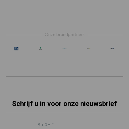
Footer
Onze brandpartners
Schrijf u in voor onze nieuwsbrief
9 + 0 =
*