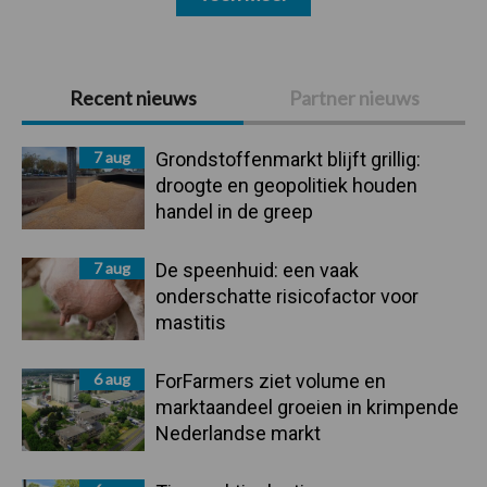
Primaire
Recent nieuws
Partner nieuws
Sidebar
7 aug
Grondstoffenmarkt blijft grillig:
droogte en geopolitiek houden
handel in de greep
7 aug
De speenhuid: een vaak
onderschatte risicofactor voor
mastitis
6 aug
ForFarmers ziet volume en
marktaandeel groeien in krimpende
Nederlandse markt