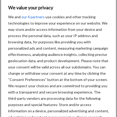
We value your privacy
We and
our 4 partners
use cookies and other tracking
Themapagina's
technologies to improve your experience on our website. We
may store and/or access information from your device and
Diergezondheid
Bemesting
Fokkerij
Melkv
process the personal data, such as your IP address and
browsing data, for purposes like providing you with
personalized ads and content, measuring marketing campaign
effectiveness, analyzing audience insights, collecting precise
Ligbox &
geolocation data, and product development. Please note that
Bedrijfsnieuws
your consent will be valid across all our subdomains. You can
Voerhekken
change or withdraw your consent at any time by clicking the
“Consent Preferences” button at the bottom of your screen.
We respect your choices and are committed to providing you
with a transparent and secure browsing experience. The
Toon meer
third-party vendors are processing data for the following
purposes and special features: Store and/or access
information on a device, personalized advertising and content,