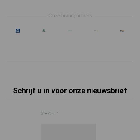
Footer
Onze brandpartners
Schrijf u in voor onze nieuwsbrief
3 + 4 =
*