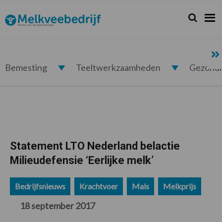
Spring
Door
Spring
Spring
naar
naar
naar
naar
Zoeken...
Zoek
Melkveebedrijf.nl
de
de
de
de
hoofdnavigatie
hoofd
eerste
voettekst
inhoud
sidebar
Bemesting
Teeltwerkzaamheden
Gezond
Statement LTO Nederland belactie
Milieudefensie ‘Eerlijke melk’
Bedrijfsnieuws
Krachtvoer
Mais
Melkprijs
18 september 2017