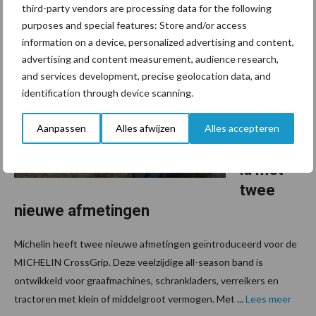
third-party vendors are processing data for the following
purposes and special features: Store and/or access
information on a device, personalized advertising and content,
9 februari 2021
Aanbod
advertising and content measurement, audience research,
MICHELI
and services development, precise geolocation data, and
N
identification through device scanning.
CrossGri
p
Aanpassen
Alles afwijzen
Alles accepteren
uitgebre
id met
twee
nieuwe afmetingen
Michelin heeft twee nieuwe afmetingen geïntroduceerd voor de
MICHELIN CrossGrip. Deze veelzijdige all-season band is
ontwikkeld voor graafmachines, schrankladers, verreikers en
tractoren met klein of middelgroot vermogen. Met ...
Lees meer