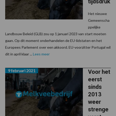
tijdsdruk
Het nieuwe
Gemeenscha
ppelijke
Landbouw Beleid (GLB) zou op 1 januari 2023 van start moeten
gaan. Op dit moment onderhandelen de EU-lidstaten en het
Europees Parlement over een akkoord. EU-voorzitter Portugal wil
dit in april klaar ...
Lees meer
9 februari 2021
Voor het
eerst
sinds
2013
weer
strenge