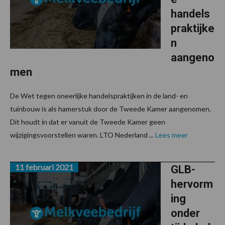
handels
praktijke
n
aangeno
men
De Wet tegen oneerlijke handelspraktijken in de land- en
tuinbouw is als hamerstuk door de Tweede Kamer aangenomen.
Dit houdt in dat er vanuit de Tweede Kamer geen
wijzigingsvoorstellen waren. LTO Nederland ...
Lees meer
11 februari 2021
GLB-
hervorm
ing
onder