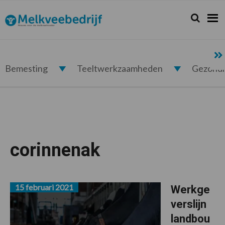
Spring
Door
Spring
naar
naar
naar
Zoeken...
Zoek
Melkveebedrijf.nl
de
de
de
hoofdnavigatie
hoofd
voettekst
inhoud
Bemesting
Teeltwerkzaamheden
Gezond
corinnenak
15 februari 2021
Werkge
verslijn
landbou