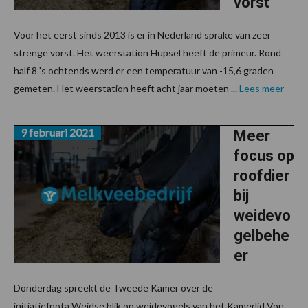
vorst
Voor het eerst sinds 2013 is er in Nederland sprake van zeer
strenge vorst. Het weerstation Hupsel heeft de primeur. Rond
half 8 's ochtends werd er een temperatuur van -15,6 graden
gemeten. Het weerstation heeft acht jaar moeten ...
Lees meer
9 februari 2021
Meer
focus op
roofdier
bij
weidevo
gelbehe
er
Donderdag spreekt de Tweede Kamer over de
initiatiefnota Weidse blik op weidevogels van het Kamerlid Von