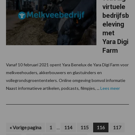
virtuele
bedrijfsb
eleving
met
Yara Digi
Farm
Vanaf 10 februari 2021 opent Yara Benelux de Yara Digi Farm voor
melkveehouders, akkerbouwers en glastuinders en
vollegrondsgroententelers. Online omgeving bomvol informatie
Naast informatieve artikelen, podcasts, filmpjes, ...
Lees meer
Interim
Ga
Pagina
Pagina
Pagina
Pagina
Pagina
«
Vorige pagina
1
114
115
116
117
…
naar
pagina's