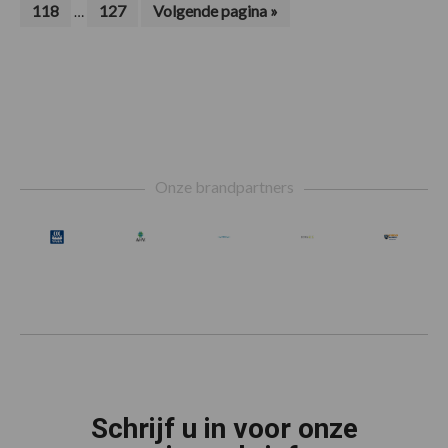
Interim
Pagina
Pagina
Ga
118
127
Volgende pagina »
…
zijn
naar
pagina's
weggelaten
zijn
weggelaten
Footer
Onze brandpartners
Schrijf u in voor onze