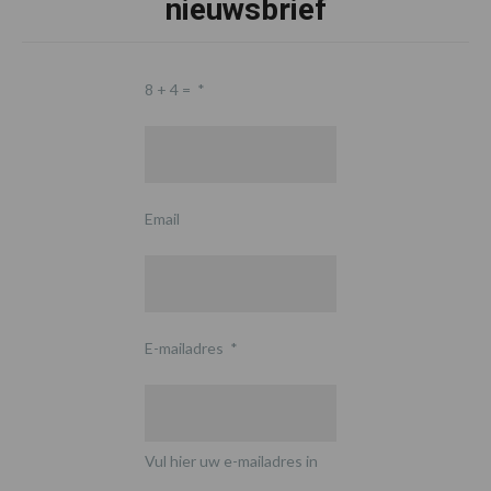
nieuwsbrief
8 + 4 =
*
Email
E-mailadres
*
Vul hier uw e-mailadres in