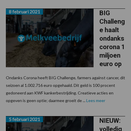
8 februari 2021
BIG
Challeng
e haalt
ondanks
corona 1
miljoen
euro op
Ondanks Corona heeft BIG Challenge, farmers against cancer, dit
seizoen al 1.002.716 euro opgehaald. Dit geld is 100 procent
gedoneerd aan KWF kankerbestrijding. Creatieve acties en
opgeven is geen optie; daarmee groeit de ...
Lees meer
5 februari 2021
NIEUW:
volledig