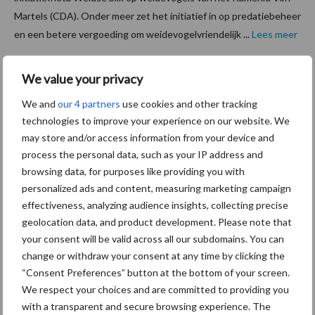
Martels (CDA). Onder meer zet het initiatief in op predatiebeheer
en een betere vergoeding om weidevogelvriendelijk ...
Lees meer
We value your privacy
9 februari 2021
Landbou
w en
We and
our 4 partners
use cookies and other tracking
technologies to improve your experience on our website. We
tuinbou
may store and/or access information from your device and
w hoog
process the personal data, such as your IP address and
op de
browsing data, for purposes like providing you with
verkiezi
personalized ads and content, measuring marketing campaign
ngsagen
effectiveness, analyzing audience insights, collecting precise
geolocation data, and product development. Please note that
da’s
your consent will be valid across all our subdomains. You can
change or withdraw your consent at any time by clicking the
Inmiddels zijn alle partijen klaar voor de Tweede
“Consent Preferences” button at the bottom of your screen.
Kamerverkiezingen. Op de inhoud althans: Alle partijprogramma’s
We respect your choices and are committed to providing you
zijn dan ook gepubliceerd. Het is duidelijk dat na een bewogen
with a transparent and secure browsing experience. The
periode voor de agrarische sector; de landbouw ...
Lees meer