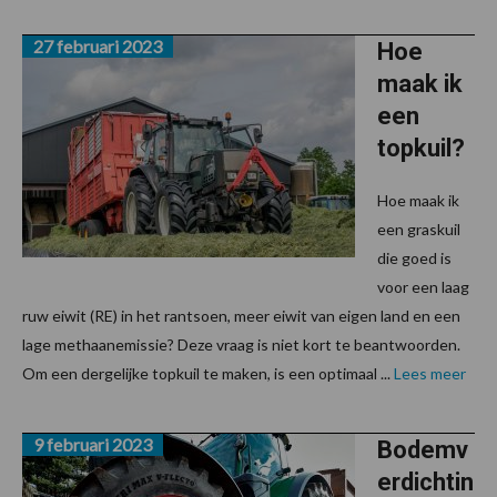
27 februari 2023
Hoe
maak ik
een
topkuil?
Hoe maak ik
een graskuil
die goed is
voor een laag
ruw eiwit (RE) in het rantsoen, meer eiwit van eigen land en een
lage methaanemissie? Deze vraag is niet kort te beantwoorden.
Om een dergelijke topkuil te maken, is een optimaal ...
Lees meer
9 februari 2023
Bodemv
erdichtin