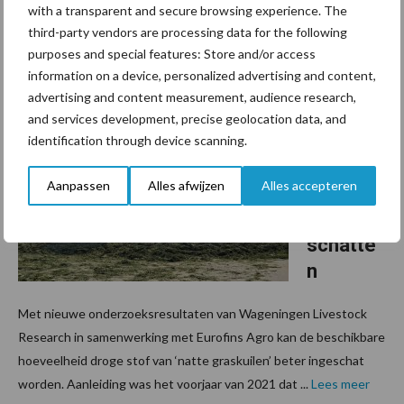
gedoe. Daarom heeft hij zoveel schik met Bonsilage als
with a transparent and secure browsing experience. The
inkuilmiddel in de graskuilen. ‘Dat zorgt echt voor een betere
third-party vendors are processing data for the following
conservering,’ aldus Jurriaan. ‘Het is kostbaar spul, ...
Lees meer
purposes and special features: Store and/or access
information on a device, personalized advertising and content,
advertising and content measurement, audience research,
6 maart 2023
Dichthei
and services development, precise geolocation data, and
d natte
identification through device scanning.
graskuil
Aanpassen
Alles afwijzen
Alles accepteren
en beter
in te
schatte
n
Met nieuwe onderzoeksresultaten van Wageningen Livestock
Research in samenwerking met Eurofins Agro kan de beschikbare
hoeveelheid droge stof van ‘natte graskuilen’ beter ingeschat
worden. Aanleiding was het voorjaar van 2021 dat ...
Lees meer