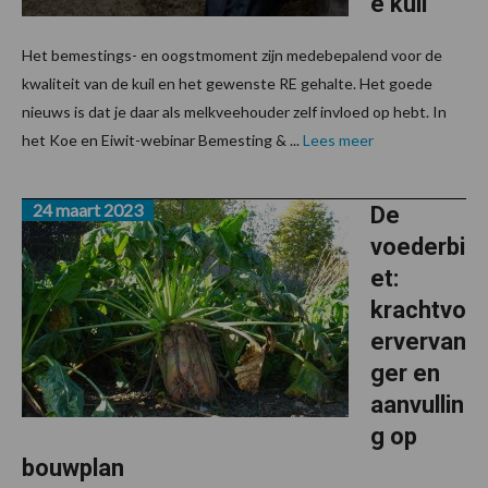
e kuil
Het bemestings- en oogstmoment zijn medebepalend voor de
kwaliteit van de kuil en het gewenste RE gehalte. Het goede
nieuws is dat je daar als melkveehouder zelf invloed op hebt. In
het Koe en Eiwit-webinar Bemesting & ...
Lees meer
24 maart 2023
De
voederbi
et:
krachtvo
ervervan
ger en
aanvullin
g op
bouwplan