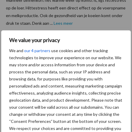
Wanneer binnenkort het warme weer op komst is, ligt hittestress
op de loer. Hittestress heeft een direct effect op de voeropname
en melkproductie. Ook de gezondheid van je koeien komt onder
druk te staan. Denk aan ...
Lees meer
We value your privacy
7 maart 2023
Van onze
partner De
We and
our 4 partners
use cookies and other tracking
Heus
technologies to improve your experience on our website. We
Veehou
may store and/or access information from your device and
der
process the personal data, such as your IP address and
Moesbe
browsing data, for purposes like providing you with
rgen
personalized ads and content, measuring marketing campaign
effectiveness, analyzing audience insights, collecting precise
over zijn
geolocation data, and product development. Please note that
ervaring
your consent will be valid across all our subdomains. You can
met Bonsilage
change or withdraw your consent at any time by clicking the
“Consent Preferences” button at the bottom of your screen.
Jurriaan Moesbergen houdt van hard werken, maar niet van
We respect your choices and are committed to providing you