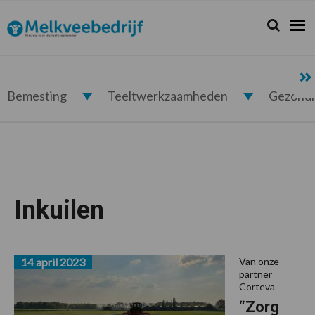
Spring
Door
Spring
naar
naar
naar
Zoeken...
Zoek
Melkveebedrijf.nl
de
de
de
hoofdnavigatie
hoofd
voettekst
inhoud
Bemesting
Teeltwerkzaamheden
Gezond
Inkuilen
14 april 2023
Van onze
partner
Corteva
“Zorg