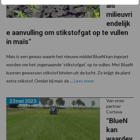
als
milieuvri
endelijk
e aanvulling om stikstofgat op te vullen
in maïs”
Maïs is een gewas waarin het nieuwe middel BlueN kan ingezet
worden om het zogenaamde ‘stikstofgat’ op te vullen. Met BlueN
kunnen gewassen stikstof binden uit de lucht. Zo krijgt de plant
extra stikstof. Omdat bij maïs de ...
Lees meer
23 mei 2023
Van onze
partner
Corteva
“BlueN
kan
waardev