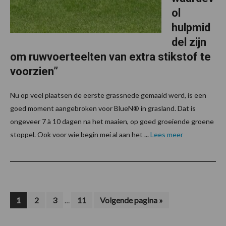
ol
hulpmid
del zijn
om ruwvoerteelten van extra stikstof te
voorzien”
Nu op veel plaatsen de eerste grassnede gemaaid werd, is een
goed moment aangebroken voor BlueN® in grasland. Dat is
ongeveer 7 à 10 dagen na het maaien, op goed groeiende groene
stoppel. Ook voor wie begin mei al aan het ...
Lees meer
Interim
Pagina
Pagina
Pagina
Pagina
Ga
1
2
3
11
Volgende pagina »
…
naar
pagina's
zijn