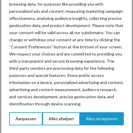
kste tips
browsing data, for purposes like providing you with
om
personalized ads and content, measuring marketing campaign
effectiveness, analyzing audience insights, collecting precise
zuring te
geolocation data, and product development. Please note that
bestrijde
your consent will be valid across all our subdomains. You can
n
change or withdraw your consent at any time by clicking the
“Consent Preferences” button at the bottom of your screen.
Zuring wordt vaak gezien als het lastigste onkruid in grasland. De
We respect your choices and are committed to providing you
wortelstokken van zuring kunnen soms weer opnieuw uitlopen.
with a transparent and secure browsing experience. The
In dit artikel willen we u een advies geven voor een zo optimaal
third-party vendors are processing data for the following
mogelijk resultaat tegen zuring. De ...
Lees meer
purposes and special features: Store and/or access
information on a device, personalized advertising and content,
advertising and content measurement, audience research,
2 juni 2023
Van onze
and services development, precise geolocation data, and
partner
identification through device scanning.
Corteva
“BlueN
Aanpassen
Alles afwijzen
Alles accepteren
kan
dienen