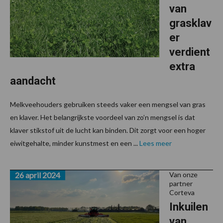
van
grasklav
er
verdient
extra
aandacht
Melkveehouders gebruiken steeds vaker een mengsel van gras
en klaver. Het belangrijkste voordeel van zo’n mengsel is dat
klaver stikstof uit de lucht kan binden. Dit zorgt voor een hoger
eiwitgehalte, minder kunstmest en een ...
Lees meer
26 april 2024
Van onze
partner
Corteva
Inkuilen
van