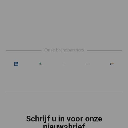
Footer
Onze brandpartners
Schrijf u in voor onze
nieuwsbrief