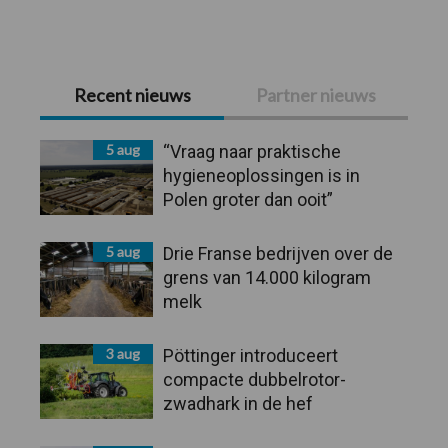
weggelaten
Primaire
Recent nieuws
Partner nieuws
Sidebar
5 aug
“Vraag naar praktische
hygieneoplossingen is in
Polen groter dan ooit”
5 aug
Drie Franse bedrijven over de
grens van 14.000 kilogram
melk
3 aug
Pöttinger introduceert
compacte dubbelrotor-
zwadhark in de hef