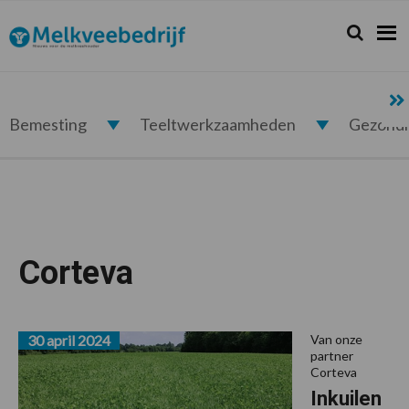
Spring
Door
Spring
Spring
naar
naar
naar
naar
Zoeken...
Zoek
Melkveebedrijf.nl
de
de
de
de
hoofdnavigatie
hoofd
eerste
voettekst
inhoud
sidebar
Bemesting
Teeltwerkzaamheden
Gezond
Corteva
30 april 2024
Van onze
partner
Corteva
Inkuilen