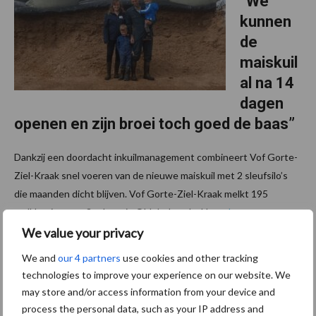
“We
kunnen
de
maiskuil
al na 14
dagen
openen en zijn broei toch goed de baas”
Dankzij een doordacht inkuilmanagement combineert Vof Gorte-
Ziel-Kraak snel voeren van de nieuwe maiskuil met 2 sleufsilo’s
die maanden dicht blijven. Vof Gorte-Ziel-Kraak melkt 195
melkkoeien met 3 robots in Oldeholtpade. Het ...
Lees meer
We value your privacy
3 juli 2023
Van onze
We and
our 4 partners
use cookies and other tracking
partner
technologies to improve your experience on our website. We
Corteva
may store and/or access information from your device and
Belangrij
process the personal data, such as your IP address and