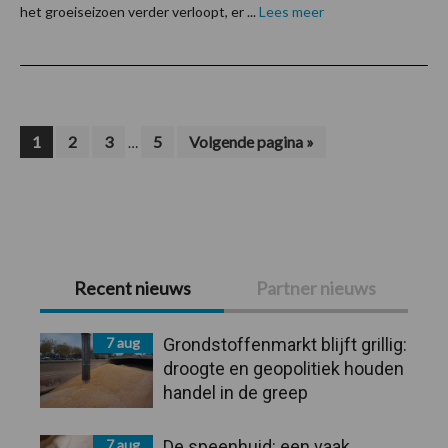
het groeiseizoen verder verloopt, er ...
Lees meer
Interim
Pagina
Pagina
Pagina
Pagina
Ga
1
2
3
5
Volgende pagina »
…
naar
pagina's
zijn
weggelaten
Primaire
Recent nieuws
Partner nieuws
Sidebar
7 aug
Grondstoffenmarkt blijft grillig:
droogte en geopolitiek houden
handel in de greep
7 aug
De speenhuid: een vaak