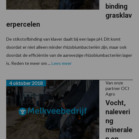
binding
grasklav
erpercelen
De stikstofbinding van klaver daalt bij een lage pH. Dit komt
doordat er niet alleen minder rhizobiumbacteriën zijn, maar ook
doordat de efficiëntie van de aanwezige rhizobiumbacteriën lager
is. Reden te meer om ...
Lees meer
4 oktober 2018
Van onze
partner OCI
Agro
Vocht,
naleveri
ng
minerale
n en