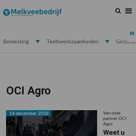
Spring
Door
Spring
Spring
naar
naar
naar
naar
Zoeken...
Zoek
Melkveebedrijf.nl
de
de
de
de
hoofdnavigatie
hoofd
eerste
voettekst
inhoud
sidebar
Bemesting
Teeltwerkzaamheden
Gezond
OCI Agro
14 december 2018
Van onze
partner OCI
Agro
Weet u