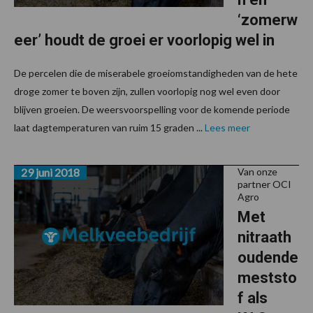
‘zomerw
eer’ houdt de groei er voorlopig wel in
De percelen die de miserabele groeiomstandigheden van de hete
droge zomer te boven zijn, zullen voorlopig nog wel even door
blijven groeien. De weersvoorspelling voor de komende periode
laat dagtemperaturen van ruim 15 graden ...
Lees meer
29 juni 2018
Van onze
partner OCI
Agro
Met
nitraath
oudende
meststo
f als