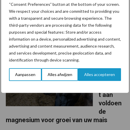
“Consent Preferences” button at the bottom of your screen.
Vaak wordt de komende periode het gras nog eens extra bemest
We respect your choices and are committed to providing you
met een natriumzout, vooral om de smakelijkheid op peil te
with a transparent and secure browsing experience. The
houden. Het effect van een dergelijke bemesting hangt echter af
third-party vendors are processing data for the following
purposes and special features: Store and/or access
van het grassenbestand in uw zode. Niet elk ...
Lees meer
information on a device, personalized advertising and content,
advertising and content measurement, audience research,
24 mei 2018
Van onze
and services development, precise geolocation data, and
partner OCI
identification through device scanning.
Agro
Besteed
Aanpassen
Alles afwijzen
Alles accepteren
serieus
aandach
t aan
voldoen
de
magnesium voor groei van uw mais