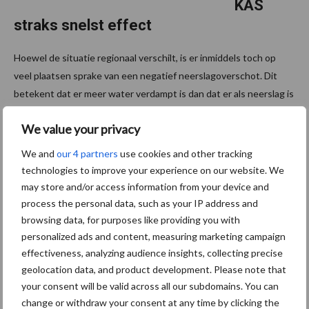
KAS
straks snelst effect
Hoewel de situatie regionaal verschilt, is er inmiddels toch op
veel plaatsen sprake van een negatief neerslagoverschot. Dit
betekent dat er meer water verdampt is dan dat er als neerslag is
gevallen. Hoe moet in deze droge ...
Lees meer
We value your privacy
We and
our 4 partners
use cookies and other tracking
14 juni 2018
Van onze
partner OCI
technologies to improve your experience on our website. We
Agro
may store and/or access information from your device and
Hogere
process the personal data, such as your IP address and
grasopn
browsing data, for purposes like providing you with
personalized ads and content, measuring marketing campaign
ame na
effectiveness, analyzing audience insights, collecting precise
natriumb
geolocation data, and product development. Please note that
emestin
your consent will be valid across all our subdomains. You can
g?
change or withdraw your consent at any time by clicking the