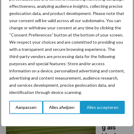
uw
effectiveness, analyzing audience insights, collecting precise
optimale
geolocation data, and product development. Please note that
your consent will be valid across all our subdomains. You can
bemesting
change or withdraw your consent at any time by clicking the
“Consent Preferences” button at the bottom of your screen.
Met YaraPlus GrassN berekent u het beste strooimoment voor
We respect your choices and are committed to providing you
een optimale benutting van uw stikstof- en fosfaatruimte. U
with a transparent and secure browsing experience. The
krijgt inzicht in de bijgroei en ontwikkeling van ruweiwit en het
third-party vendors are processing data for the following
optimale maaimoment op basis van uw eigen ...
Lees meer
purposes and special features: Store and/or access
information on a device, personalized advertising and content,
advertising and content measurement, audience research,
22 februari 2024
Van onze
partner Yara
and services development, precise geolocation data, and
PODCAS
identification through device scanning.
T |
Aanpassen
Alles afwijzen
Alles accepteren
Zwavelb
emestin
g als