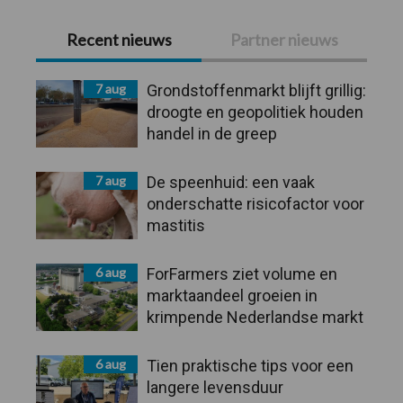
Primaire
Recent nieuws
Partner nieuws
Sidebar
7 aug
Grondstoffenmarkt blijft grillig:
droogte en geopolitiek houden
handel in de greep
7 aug
De speenhuid: een vaak
onderschatte risicofactor voor
mastitis
6 aug
ForFarmers ziet volume en
marktaandeel groeien in
krimpende Nederlandse markt
6 aug
Tien praktische tips voor een
langere levensduur