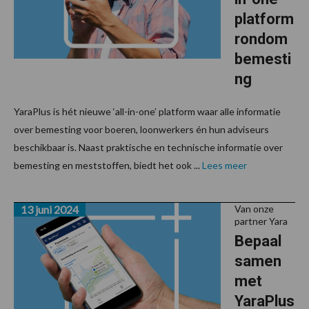
platform
rondom
bemesti
ng
YaraPlus is hét nieuwe ‘all-in-one’ platform waar alle informatie
over bemesting voor boeren, loonwerkers én hun adviseurs
beschikbaar is. Naast praktische en technische informatie over
bemesting en meststoffen, biedt het ook ...
Lees meer
13 juni 2024
Van onze
partner Yara
Bepaal
samen
met
YaraPlus