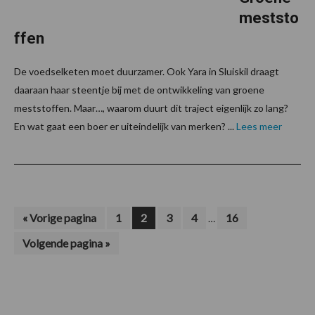
meststo
ffen
De voedselketen moet duurzamer. Ook Yara in Sluiskil draagt
daaraan haar steentje bij met de ontwikkeling van groene
meststoffen. Maar…, waarom duurt dit traject eigenlijk zo lang?
En wat gaat een boer er uiteindelijk van merken? ...
Lees meer
Interim
Ga
Pagina
Pagina
Pagina
Pagina
Pagina
«
Vorige pagina
1
2
3
4
16
…
naar
pagina's
Ga
Volgende pagina »
zijn
naar
weggelaten