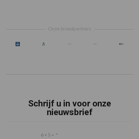
Footer
Onze brandpartners
Schrijf u in voor onze
nieuwsbrief
6 + 5 =
*