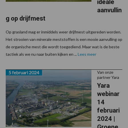
ideale
aanvullin
g op drijfmest
Op grasland mag er inmiddels weer drijfmest uitgereden worden.
Het strooien van minerale meststoffen is een mooie aanvulling op
de organische mest die wordt toegediend. Maar wat is de beste
tactiek als we nu naar buiten kijken en ...
Lees meer
5 februari 2024
Van onze
partner Yara
Yara
webinar
14
februari
2024 |
Groene