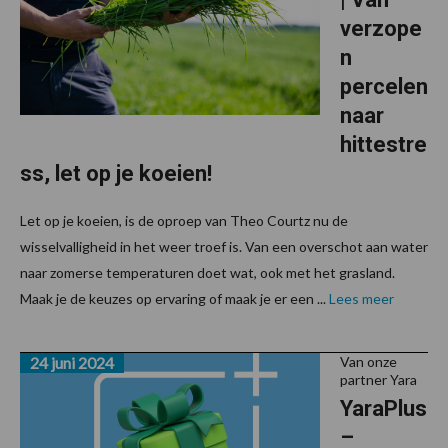
verzope
n
percelen
naar
hittestre
ss, let op je koeien!
Let op je koeien, is de oproep van Theo Courtz nu de
wisselvalligheid in het weer troef is. Van een overschot aan water
naar zomerse temperaturen doet wat, ook met het grasland.
Maak je de keuzes op ervaring of maak je er een ...
Lees meer
24 juni 2024
Van onze
partner Yara
YaraPlus
–