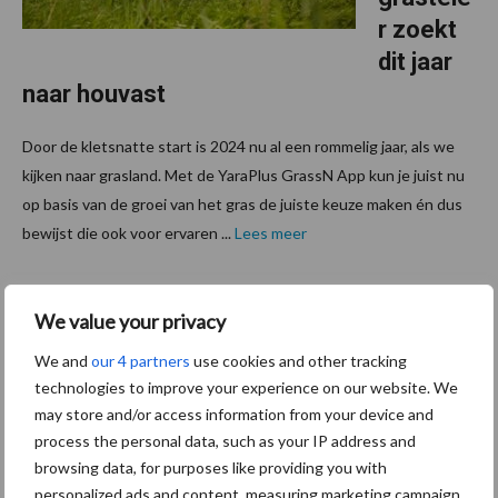
r zoekt
dit jaar
naar houvast
Door de kletsnatte start is 2024 nu al een rommelig jaar, als we
kijken naar grasland. Met de YaraPlus GrassN App kun je juist nu
op basis van de groei van het gras de juiste keuze maken én dus
bewijst die ook voor ervaren ...
Lees meer
12 maart 2024
Van onze
We value your privacy
partner Yara
Bepaal
We and
our 4 partners
use cookies and other tracking
samen
technologies to improve your experience on our website. We
may store and/or access information from your device and
met
process the personal data, such as your IP address and
YaraPlus
browsing data, for purposes like providing you with
GrassN
personalized ads and content, measuring marketing campaign