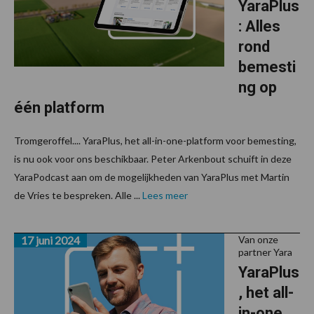
YaraPlus
: Alles
rond
bemesti
ng op
één platform
Tromgeroffel.... YaraPlus, het all-in-one-platform voor bemesting,
is nu ook voor ons beschikbaar. Peter Arkenbout schuift in deze
YaraPodcast aan om de mogelijkheden van YaraPlus met Martin
de Vries te bespreken. Alle ...
Lees meer
17 juni 2024
Van onze
partner Yara
YaraPlus
, het all-
in-one