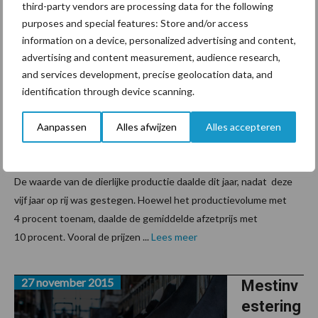
third-party vendors are processing data for the following
16 december 2015
Meer
purposes and special features: Store and/or access
information on a device, personalized advertising and content,
melk en
advertising and content measurement, audience research,
vee,
and services development, precise geolocation data, and
maar
identification through device scanning.
lagere
verkoop
Aanpassen
Alles afwijzen
Alles accepteren
prijzen
De waarde van de dierlijke productie daalde dit jaar, nadat deze
vijf jaar op rij was gestegen. Hoewel het productievolume met
4 procent toenam, daalde de gemiddelde afzetprijs met
10 procent. Vooral de prijzen ...
Lees meer
27 november 2015
Mestinv
estering