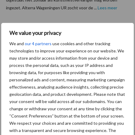
ingezet. Alterra Wageningen UR zocht voor de ...
Lees meer
23 december 2015
‘Weepin
We value your privacy
g wall’
We and
our 4 partners
use cookies and other tracking
voor
technologies to improve your experience on our website. We
stro in
may store and/or access information from your device and
box
process the personal data, such as your IP address and
browsing data, for purposes like providing you with
Stro als
personalized ads and content, measuring marketing campaign
boxbedekking
effectiveness, analyzing audience insights, collecting precise
is terug van
geolocation data, and product development. Please note that
weggeweest. Het project Stro in box ontdekte een rendabel,
your consent will be valid across all our subdomains. You can
change or withdraw your consent at any time by clicking the
functionerend bedrijfssysteem met stro als uitgangspunt. 'Ik
“Consent Preferences” button at the bottom of your screen.
word nog steeds regelmatig gebeld door collega's die willen
We respect your choices and are committed to providing you
komen ...
Lees meer
with a transparent and secure browsing experience. The