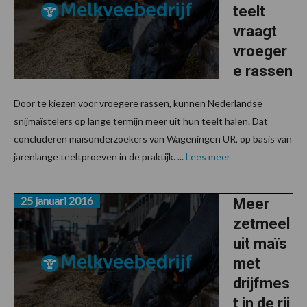
teelt
vraagt
vroeger
e rassen
Door te kiezen voor vroegere rassen, kunnen Nederlandse
snijmaïstelers op lange termijn meer uit hun teelt halen. Dat
concluderen maïsonderzoekers van Wageningen UR, op basis van
jarenlange teeltproeven in de praktijk. ...
Lees meer
25 januari 2016
Meer
zetmeel
uit maïs
met
drijfmes
t in de rij