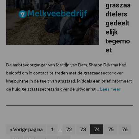
graszaa
dtelers
gedeelt
elijk
tegemo
et
De ambtsvoorganger van Martijn van Dam, Sharon Dijksma had
beloofd om in contact te treden met de graszaadsector over
knelpuntne in de teelt van graszaad. Middels een brief informeert
de huidige staatssecretaris over de uitvoering ...
Lees meer
Interim
Int
Ga
Pagina
Pagina
Pagina
Pagina
Pagina
Pagina
«
Vorige pagina
1
72
73
74
75
76
…
naar
pagina's
pagi