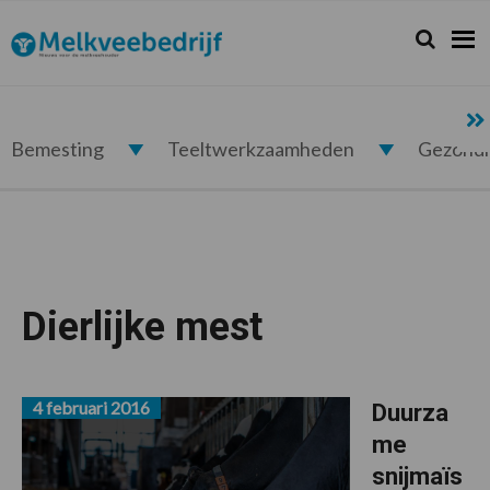
Spring
Door
Spring
naar
naar
naar
Zoeken...
Zoek
Melkveebedrijf.nl
de
de
de
hoofdnavigatie
hoofd
voettekst
inhoud
Bemesting
Teeltwerkzaamheden
Gezond
Dierlijke mest
4 februari 2016
Duurza
me
snijmaïs