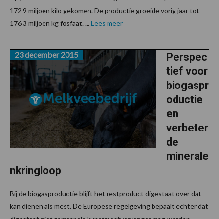
172,9 miljoen kilo gekomen. De productie groeide vorig jaar tot
176,3 miljoen kg fosfaat. ...
Lees meer
23 december 2015
Perspec
tief voor
biogaspr
oductie
en
verbeter
de
minerale
nkringloop
Bij de biogasproductie blijft het restproduct digestaat over dat
kan dienen als mest. De Europese regelgeving bepaalt echter dat
digestaat niet zomaar als kunstmestvervanger mag worden