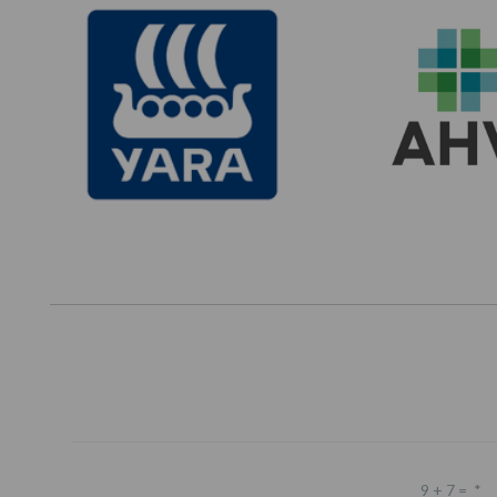
9 + 7 =
*