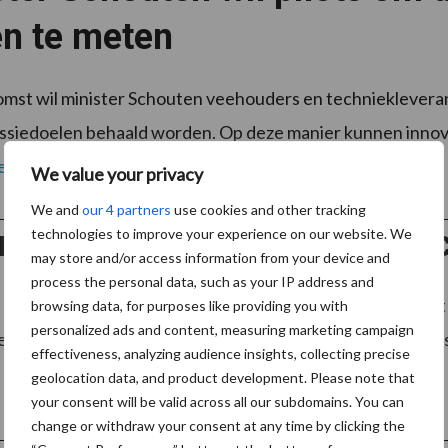
en te meten
omst wil minister Schouten veehouders en techniekleveranci
ssiedoelen behaald worden. Op deze manier kunnen innova
er
We value your privacy
We and
our 4 partners
use cookies and other tracking
miljoen vanuit Europa voor 
technologies to improve your experience on our website. We
may store and/or access information from your device and
process the personal data, such as your IP address and
ontvangt in 2021 en 2022 in totaal 52,4 miljoen vanuit he
browsing data, for purposes like providing you with
personalized ads and content, measuring marketing campaign
n economisch herstel van de landbouw uit de coronacrisis. 
effectiveness, analyzing audience insights, collecting precise
geolocation data, and product development. Please note that
your consent will be valid across all our subdomains. You can
change or withdraw your consent at any time by clicking the