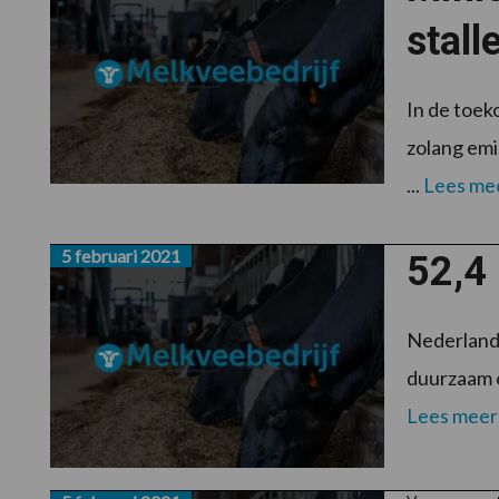
stall
In de toek
zolang emi
...
Lees me
5 februari 2021
52,4 
Nederland 
duurzaam e
Lees meer