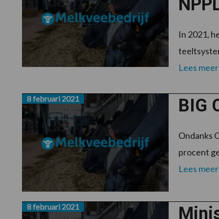
NPP
In 2021, h
teeltsyste
Lees meer
8 februari 2021
BIG C
Ondanks Co
procent ge
Lees meer
8 februari 2021
Minis