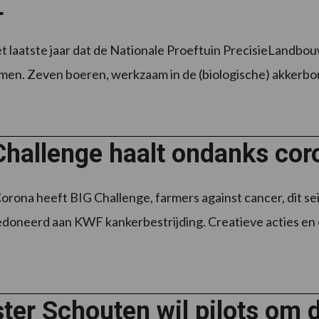
L
et laatste jaar dat de Nationale Proeftuin PrecisieLandbo
men. Zeven boeren, werkzaam in de (biologische) akkerbou
hallenge haalt ondanks cor
rona heeft BIG Challenge, farmers against cancer, dit sei
doneerd aan KWF kankerbestrijding. Creatieve acties en o
ter Schouten wil pilots om 