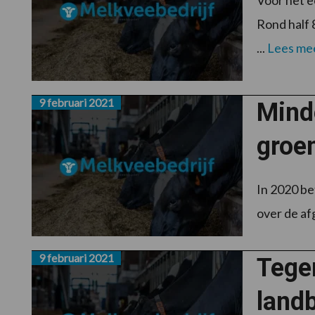
Voor het e
Rond half 
...
Lees me
9 februari 2021
Minde
groe
In 2020 be
over de af
9 februari 2021
Tege
land