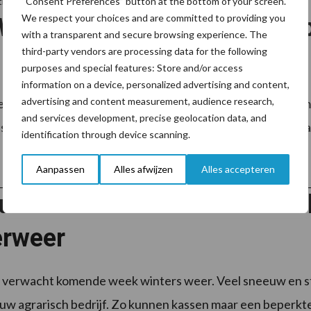
tner Yara
“Consent Preferences” button at the bottom of your screen.
We respect your choices and are committed to providing you
: volledig virtuele bedrijfs
with a transparent and secure browsing experience. The
third-party vendors are processing data for the following
purposes and special features: Store and/or access
information on a device, personalized advertising and content,
advertising and content measurement, audience research,
ebruari 2021 opent Yara Benelux de Yara Digi Farm voor 
and services development, precise geolocation data, and
sgroententelers. Online omgeving bomvol informatie Naast i
identification through device scanning.
Aanpassen
Alles afwijzen
Alles accepteren
uw en kou in aantocht: Voo
erweer
erwacht komende week winters weer. Veel sneeuw en str
uw agrarisch bedrijf. Zo kunnen kassen maar een beperkte