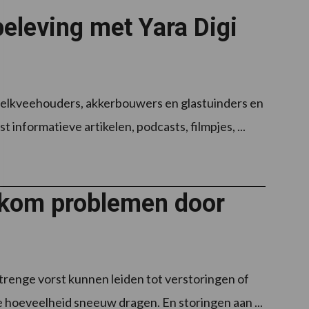
beleving met Yara Digi
melkveehouders, akkerbouwers en glastuinders en
nformatieve artikelen, podcasts, filmpjes, ...
rkom problemen door
enge vorst kunnen leiden tot verstoringen of
 hoeveelheid sneeuw dragen. En storingen aan ...