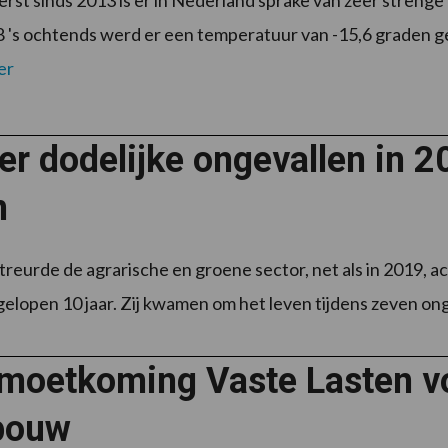
erst sinds 2013 is er in Nederland sprake van zeer strenge
8 's ochtends werd er een temperatuur van -15,6 graden 
er
r dodelijke ongevallen in 2
n
treurde de agrarische en groene sector, net als in 2019
gelopen 10 jaar. Zij kwamen om het leven tijdens zeven onge
moetkoming Vaste Lasten v
bouw