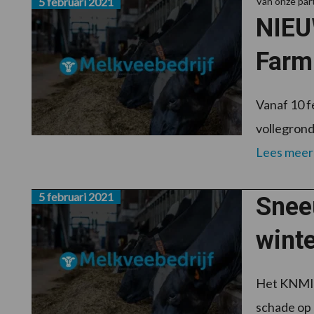
5 februari 2021
Van onze par
NIEUW
Farm
Vanaf 10 f
vollegrond
Lees meer
5 februari 2021
Snee
wint
Het KNMI v
schade op 