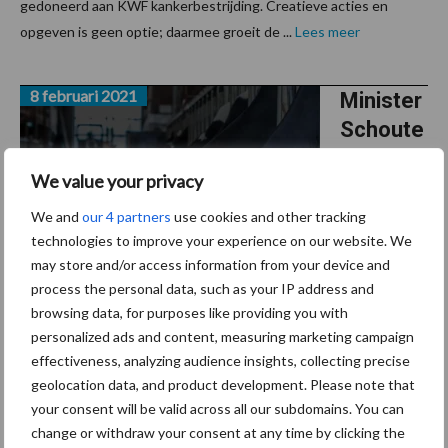
gedoneerd aan KWF kankerbestrijding. Creatieve acties en
opgeven is geen optie; daarmee groeit de ...
Lees meer
8 februari 2021
Minister
Schoute
n wil
We value your privacy
pilots
om
We and
our 4 partners
use cookies and other tracking
technologies to improve your experience on our website. We
daadwer
may store and/or access information from your device and
kelijke
process the personal data, such as your IP address and
uitstoot
browsing data, for purposes like providing you with
stallen te meten
personalized ads and content, measuring marketing campaign
effectiveness, analyzing audience insights, collecting precise
In de toekomst wil minister Schouten veehouders en
geolocation data, and product development. Please note that
techniekleveranciers zelf de inrichting van de stal laten bepalen,
your consent will be valid across all our subdomains. You can
zolang emissiedoelen behaald worden. Op deze manier kunnen
change or withdraw your consent at any time by clicking the