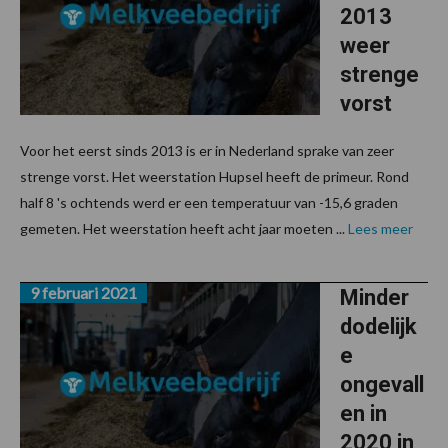
2013
weer
strenge
vorst
Voor het eerst sinds 2013 is er in Nederland sprake van zeer
strenge vorst. Het weerstation Hupsel heeft de primeur. Rond
half 8 's ochtends werd er een temperatuur van -15,6 graden
gemeten. Het weerstation heeft acht jaar moeten ...
Lees meer
9 februari 2021
Minder
dodelijk
e
ongevall
en in
2020 in