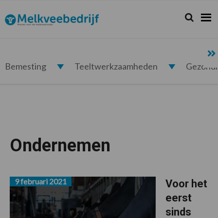
Spring
Door
Spring
naar
naar
naar
Zoeken...
Zoek
Melkveebedrijf.nl
de
de
de
hoofdnavigatie
hoofd
voettekst
inhoud
Bemesting
Teeltwerkzaamheden
Gezond
Ondernemen
9 februari 2021
Voor het
eerst
sinds