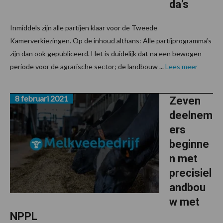
da’s
Inmiddels zijn alle partijen klaar voor de Tweede
Kamerverkiezingen. Op de inhoud althans: Alle partijprogramma’s
zijn dan ook gepubliceerd. Het is duidelijk dat na een bewogen
periode voor de agrarische sector; de landbouw ...
Lees meer
8 februari 2021
Zeven
deelnem
ers
beginne
n met
precisiel
andbou
w met
NPPL