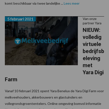
komt beschikbaar via twee landelijke ...
Lees meer
5 februari 2021
Van onze
partner Yara
NIEUW:
volledig
virtuele
bedrijfsb
eleving
met
Yara Digi
Farm
Vanaf 10 februari 2021 opent Yara Benelux de Yara Digi Farm voor
melkveehouders, akkerbouwers en glastuinders en
vollegrondsgroententelers. Online omgeving bomvol informatie