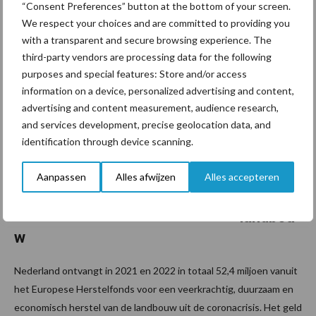
“Consent Preferences” button at the bottom of your screen.
innovaties sneller en makkelijker doorgevoerd worden. ...
We respect your choices and are committed to providing you
Lees meer
with a transparent and secure browsing experience. The
third-party vendors are processing data for the following
5 februari 2021
52,4
purposes and special features: Store and/or access
information on a device, personalized advertising and content,
miljoen
advertising and content measurement, audience research,
vanuit
and services development, precise geolocation data, and
Europa
identification through device scanning.
voor
corona-
Aanpassen
Alles afwijzen
Alles accepteren
herstel
landbou
w
Nederland ontvangt in 2021 en 2022 in totaal 52,4 miljoen vanuit
het Europese Herstelfonds voor een veerkrachtig, duurzaam en
economisch herstel van de landbouw uit de coronacrisis. Het geld