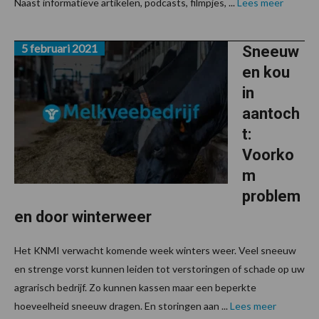
Naast informatieve artikelen, podcasts, filmpjes, ...
Lees meer
5 februari 2021
Sneeuw
en kou
in
aantoch
t:
Voorko
m
problem
en door winterweer
Het KNMI verwacht komende week winters weer. Veel sneeuw
en strenge vorst kunnen leiden tot verstoringen of schade op uw
agrarisch bedrijf. Zo kunnen kassen maar een beperkte
hoeveelheid sneeuw dragen. En storingen aan ...
Lees meer