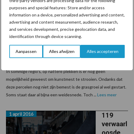
third-party vendors are processing data for the following
25 april 2016
Kunstm
purposes and special features: Store and/or access
est
information on a device, personalized advertising and content,
strooien
advertising and content measurement, audience research,
and services development, precise geolocation data, and
kan nu
identification through device scanning.
nog
zinvol
Aanpassen
Alles afwijzen
Alles accepteren
zijn
In sommige regio's, op nattere plekken is er nog geen
mogelijkheid geweest om kunstmest te strooien. Ondanks dat
deze percelen nog niet zijn bemest is de grasgroei al wel gestart.
Soms staat daar al bijna een weidesnede. Toch ...
Lees meer
1 april 2016
119
verwaarl
oosde