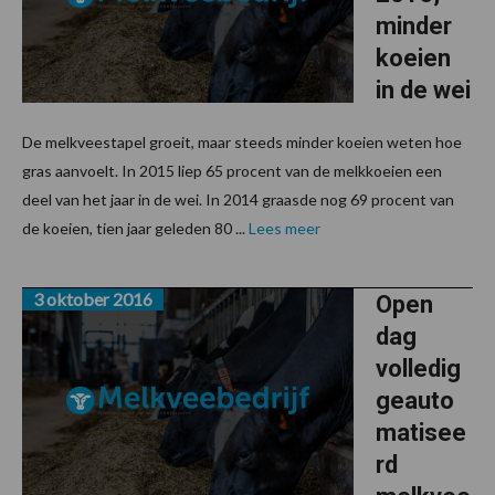
minder
koeien
in de wei
De melkveestapel groeit, maar steeds minder koeien weten hoe
gras aanvoelt. In 2015 liep 65 procent van de melkkoeien een
deel van het jaar in de wei. In 2014 graasde nog 69 procent van
de koeien, tien jaar geleden 80 ...
Lees meer
3 oktober 2016
Open
dag
volledig
geauto
matisee
rd