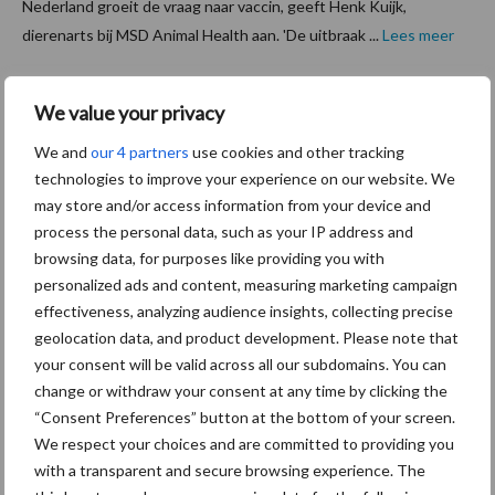
Nederland groeit de vraag naar vaccin, geeft Henk Kuijk,
dierenarts bij MSD Animal Health aan. 'De uitbraak ...
Lees meer
21 juni 2016
KTC
We value your privacy
Proefbo
We and
our 4 partners
use cookies and other tracking
erderij
technologies to improve your experience on our website. We
Zegveld
may store and/or access information from your device and
process the personal data, such as your IP address and
energie
browsing data, for purposes like providing you with
neutraal
personalized ads and content, measuring marketing campaign
effectiveness, analyzing audience insights, collecting precise
Afgelopen
geolocation data, and product development. Please note that
jaar heeft Agrarisch handels- en adviesbureau Wijsman uit
your consent will be valid across all our subdomains. You can
Zoetermeer de opdracht ontvangen voor het plaatsen van in
change or withdraw your consent at any time by clicking the
totaal 810 zonnepanelen op de gebouwen van KTC Proef-
“Consent Preferences” button at the bottom of your screen.
boerderij in Zegveld. In het najaar van 2015 is ...
Lees meer
We respect your choices and are committed to providing you
with a transparent and secure browsing experience. The