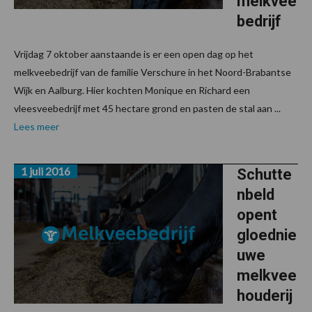
melkvee
bedrijf
Vrijdag 7 oktober aanstaande is er een open dag op het
melkveebedrijf van de familie Verschure in het Noord-Brabantse
Wijk en Aalburg. Hier kochten Monique en Richard een
vleesveebedrijf met 45 hectare grond en pasten de stal aan ...
Lees meer
1 juli 2016
Schutte
nbeld
opent
gloednie
uwe
melkvee
houderij