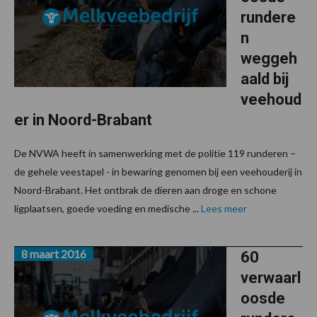
rundere
n
weggeh
aald bij
veehoud
er in Noord-Brabant
De NVWA heeft in samenwerking met de politie 119 runderen –
de gehele veestapel - in bewaring genomen bij een veehouderij in
Noord-Brabant. Het ontbrak de dieren aan droge en schone
ligplaatsen, goede voeding en medische ...
Lees meer
8 maart 2016
60
verwaarl
oosde