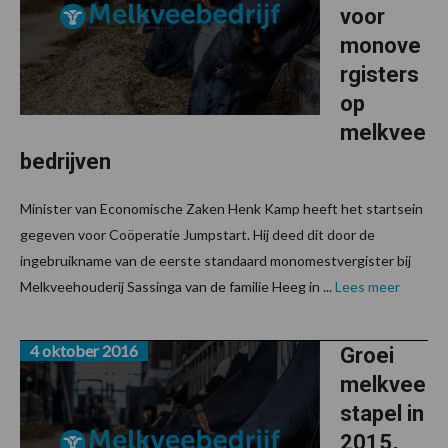
voor
monove
rgisters
op
melkvee
bedrijven
Minister van Economische Zaken Henk Kamp heeft het startsein
gegeven voor Coöperatie Jumpstart. Hij deed dit door de
ingebruikname van de eerste standaard monomestvergister bij
Melkveehouderij Sassinga van de familie Heeg in ...
Lees meer
4 oktober 2016
Groei
melkvee
stapel in
2015,