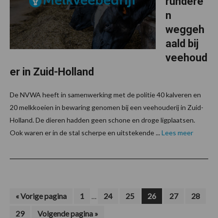
rundere
n
weggeh
aald bij
veehoud
er in Zuid-Holland
De NVWA heeft in samenwerking met de politie 40 kalveren en
20 melkkoeien in bewaring genomen bij een veehouderij in Zuid-
Holland. De dieren hadden geen schone en droge ligplaatsen.
Ook waren er in de stal scherpe en uitstekende ...
Lees meer
Interim
Ga
Pagina
Pagina
Pagina
Pagina
Pagina
Pagina
«
Vorige pagina
1
24
25
26
27
28
…
naar
pagina's
Pagina
Ga
29
Volgende pagina »