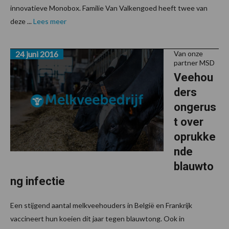
innovatieve Monobox. Familie Van Valkengoed heeft twee van
deze ...
Lees meer
24 juni 2016
Van onze
partner MSD
Veehou
ders
ongerus
t over
oprukke
nde
blauwto
ng infectie
Een stijgend aantal melkveehouders in België en Frankrijk
vaccineert hun koeien dit jaar tegen blauwtong. Ook in