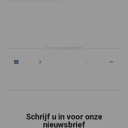
zijn
naar
weggelaten
Footer
Onze brandpartners
Schrijf u in voor onze
nieuwsbrief