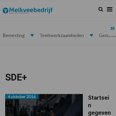
Spring
Door
Spring
naar
naar
naar
Zoeken...
Zoek
Melkveebedrijf.nl
de
de
de
hoofdnavigatie
hoofd
voettekst
inhoud
Bemesting
Teeltwerkzaamheden
Gezond
SDE+
4 oktober 2016
Startsei
n
gegeven