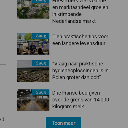
ForFarmers ziet volume
en marktaandeel groeien
in krimpende
Nederlandse markt
6 aug
Tien praktische tips voor
een langere levensduur
5 aug
“Vraag naar praktische
hygieneoplossingen is in
Polen groter dan ooit”
5 aug
Drie Franse bedrijven
over de grens van 14.000
kilogram melk
ed
Toon meer