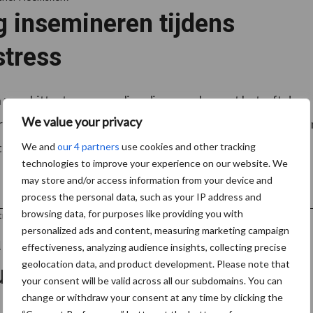
g insemineren tijdens
stress
n zeer hittestressgevoelige dieren, zeker wat betreft de
We value your privacy
heid. Tijdens warme periodes zijn ze minder actief en late
tochtsignalen zien. Naast een dalende productie heeft
We and
our 4 partners
use cookies and other tracking
technologies to improve your experience on our website. We
may store and/or access information from your device and
process the personal data, such as your IP address and
browsing data, for purposes like providing you with
rtner Heemskerk
personalized ads and content, measuring marketing campaign
na, mooi in balans en
effectiveness, analyzing audience insights, collecting precise
geolocation data, and product development. Please note that
uctie
your consent will be valid across all our subdomains. You can
change or withdraw your consent at any time by clicking the