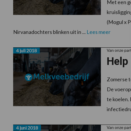
Met een go
kruisliggi
(Mogul x P
Nirvanadochters blinken uit in ...
Lees meer
4 juli 2018
Van onze pa
Help
Zomerse te
De voeropn
te koelen.
infectiedr
4 juni 2018
Van onze pa