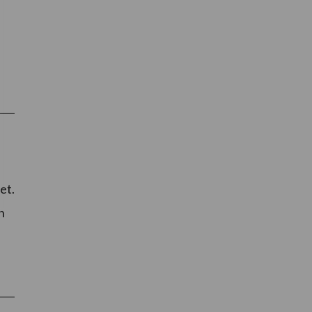
et.
h