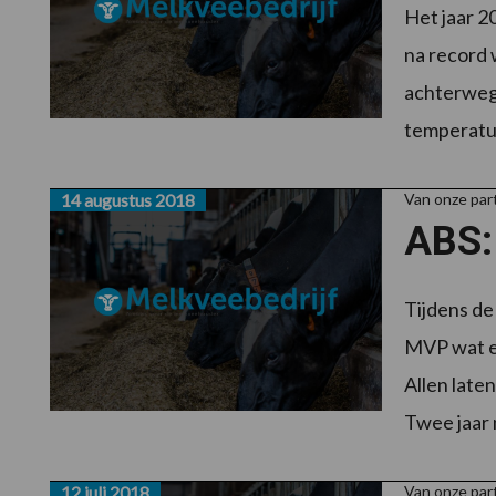
Het jaar 2
na record 
achterweg
temperature
14 augustus 2018
Van onze pa
ABS:
Tijdens de
MVP wat e
Allen laten
Twee jaar n
12 juli 2018
Van onze pa