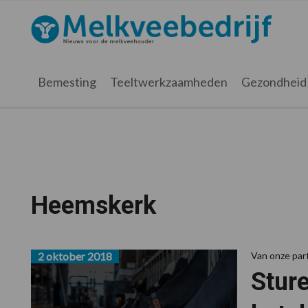
Spring
Door
Spring
Spring
naar
naar
naar
naar
Melkveebedrijf.nl
de
de
de
de
hoofdnavigatie
hoofd
eerste
voettekst
inhoud
sidebar
Bemesting
Teeltwerkzaamheden
Gezondheid
Heemskerk
2 oktober 2018
Van onze pa
Stur