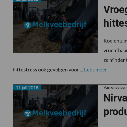
Vroe
hitte
Koeien zij
vruchtbaar
ze minder 
hittestress ook gevolgen voor ...
Lees meer
11 juli 2018
Van onze pa
Nirva
prod