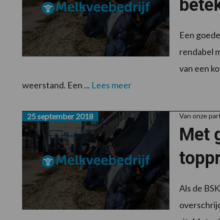
bete
Een goede 
rendabel m
van een ko
weerstand. Een ...
Lees meer
25 september 2018
Van onze pa
Met 
toppr
Als de BSK
overschrij