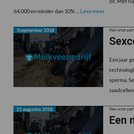
zit. Met r
64.000 en minder dan 10% ...
Lees meer
3 september 2018
Van onze pa
Sexce
Een jaar g
technologi
sperma. Se
zaadcellen 
21 augustus 2018
Van onze pa
Een m