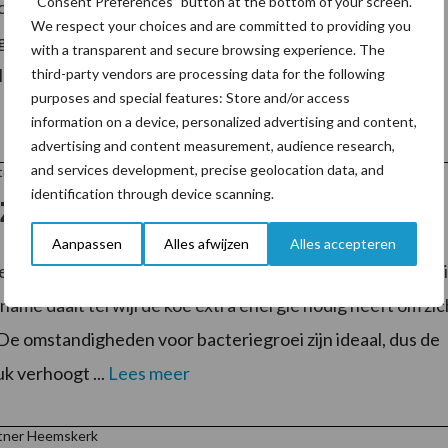
“Consent Preferences” button at the bottom of your screen.
ed balans in het frame, een brede voorhand, een fraaie
We respect your choices and are committed to providing you
ng en ruim 1800 kg melk met +0,07% eiwit voldoet Nirvana
with a transparent and secure browsing experience. The
lanet) ruimschoots aan de criteria van een allrounder. De
third-party vendors are processing data for the following
purposes and special features: Store and/or access
information on a device, personalized advertising and content,
advertising and content measurement, audience research,
and services development, precise geolocation data, and
rtner Heemskerk
identification through device scanning.
 ze de zomer door
Aanpassen
Alles afwijzen
Alles accepteren
mperaturen, voor ons aangenaam, voor de koe bepaald ni
ame daalt terwijl de koe extra energie nodig heeft om zic
 De omstandigheden voor bacteriegroei zijn ideaal, dus de
uk verhoogt ...
Lees meer
rtner Heemskerk