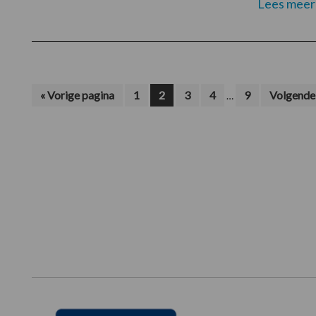
Lees meer
Interim
Ga
Pagina
Pagina
Pagina
Pagina
Pagina
Ga
«
Vorige pagina
1
2
3
4
9
Volgende 
…
naar
naar
pagina's
zijn
weggelaten
Footer