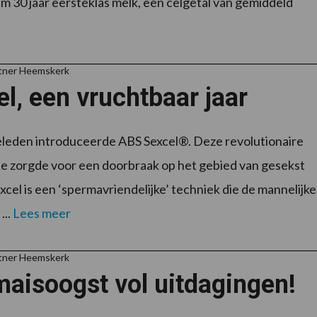
uim 30 jaar eersteklas melk, een celgetal van gemiddeld
rtner Heemskerk
l, een vruchtbaar jaar
eleden introduceerde ABS Sexcel®. Deze revolutionaire
e zorgde voor een doorbraak op het gebied van gesekst
xcel is een ‘spermavriendelijke’ techniek die de mannelijke
...
Lees meer
rtner Heemskerk
aisoogst vol uitdagingen!