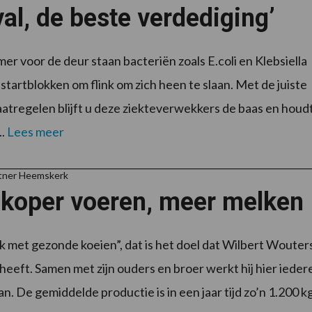
al, de beste verdediging’
er voor de deur staan bacteriën zoals E.coli en Klebsiella
 startblokken om flink om zich heen te slaan. Met de juiste
tregelen blijft u deze ziekteverwekkers de baas en houdt
..
Lees meer
rtner Heemskerk
koper voeren, meer melken
 met gezonde koeien”, dat is het doel dat Wilbert Wouter
heeft. Samen met zijn ouders en broer werkt hij hier ieder
n. De gemiddelde productie is in een jaar tijd zo’n 1.200 kg 