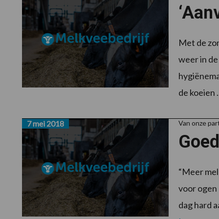
‘Aanv
Met de zom
weer in de
hygiënemaa
de koeien .
7 mei 2018
Van onze pa
Goed
“Meer melk
voor ogen 
dag hard aa