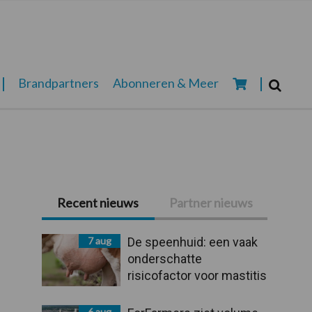
Zoeken...
Brandpartners
Abonneren & Meer
Zoek
Primaire
Recent nieuws
Partner nieuws
Sidebar
7 aug
De speenhuid: een vaak
onderschatte
risicofactor voor mastitis
6 aug