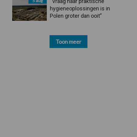
5 aug
“Vraag naar praktische
hygieneoplossingen is in
Polen groter dan ooit”
Toon meer