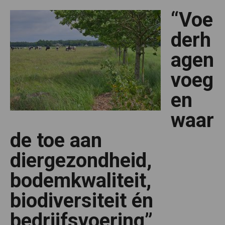
“Voe
derh
agen
voeg
en
waar
de toe aan
diergezondheid,
bodemkwaliteit,
biodiversiteit én
bedrijfsvoering”