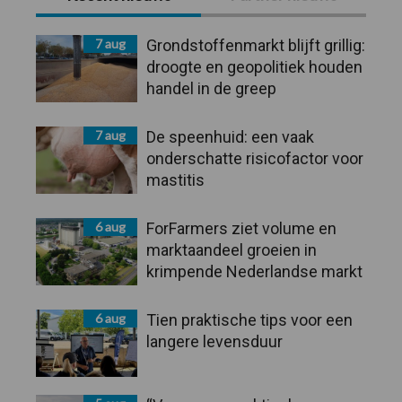
Sidebar
7 aug
Grondstoffenmarkt blijft grillig:
droogte en geopolitiek houden
handel in de greep
7 aug
De speenhuid: een vaak
onderschatte risicofactor voor
mastitis
6 aug
ForFarmers ziet volume en
marktaandeel groeien in
krimpende Nederlandse markt
6 aug
Tien praktische tips voor een
langere levensduur