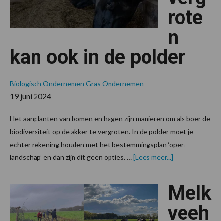
rote
n
kan ook in de polder
Biologisch Ondernemen
Gras
Ondernemen
19 juni 2024
Het aanplanten van bomen en hagen zijn manieren om als boer de
biodiversiteit op de akker te vergroten. In de polder moet je
echter rekening houden met het bestemmingsplan ‘open
overBiodiversit
landschap’ en dan zijn dit geen opties. …
[Lees meer...]
vergroten
kan
ook
Melk
in
de
polder
veeh