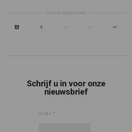
Footer
Onze brandpartners
Schrijf u in voor onze
nieuwsbrief
5 + 0 =
*