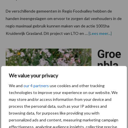
De verschillende gemeenten in Regio Foodvalley hebben de
handen ineengeslagen om ervoor te zorgen dat veehouders in de
regio maximaal gebruik kunnen maken van de actie 1001ha
overBiodi
Kruidenrijk Grasland. Dit project van LTO en …
[Lees meer...]
versterk
met
meer
Groe
kruidenri
grasland
nbla
uwe
We value your privacy
verdi
We and
our 4 partners
use cookies and other tracking
technologies to improve your experience on our website. We
enm
may store and/or access information from your device and
process the personal data, such as your IP address and
odell
browsing data, for purposes like providing you with
en nodig voor
personalized ads and content, measuring marketing campaign
effectiveness, analyzing audience insights, collecting precise