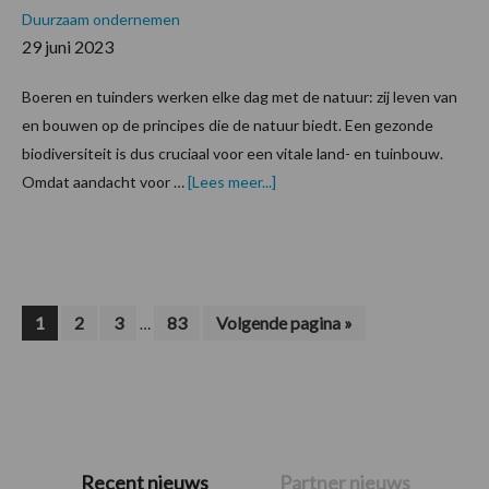
Duurzaam ondernemen
29 juni 2023
Boeren en tuinders werken elke dag met de natuur: zij leven van
en bouwen op de principes die de natuur biedt. Een gezonde
biodiversiteit is dus cruciaal voor een vitale land- en tuinbouw.
overBiodiversiteit
Omdat aandacht voor …
[Lees meer...]
belang
én
verantwoordelijkheid
boeren
en
tuinders
Interim
Pagina
Pagina
Pagina
Pagina
Ga
1
2
3
83
Volgende pagina »
…
naar
pagina's
zijn
weggelaten
Primaire
Recent nieuws
Partner nieuws