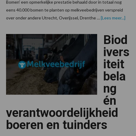
Bomen' een opmerkelijke prestatie behaald door in totaal nog
eens 40.000 bomen te planten op melkveebedrijven verspreid
over
over onder andere Utrecht, Overijssel, Drenthe …
[Lees meer...]
plant
60.00
bome
Biod
voor
gezo
koeie
ivers
biodiv
en
iteit
klima
bela
ng
én
verantwoordelijkheid
boeren en tuinders