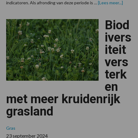
overVi
indicatoren. Als afronding van deze periode is …
[Lees meer...]
van
stichtin
Biodive
Biod
aangeb
aan
minister
ivers
iteit
vers
terk
en
met meer kruidenrijk
grasland
Gras
23 september 2024