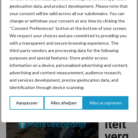
biodiversiteit
geolocation data, and product development. Please note that
your consent will be valid across all our subdomains. You can
change or withdraw your consent at any time by clicking the
Gras
Ondernemen
“Consent Preferences” button at the bottom of your screen.
7 augustus 2024
We respect your choices and are committed to providing you
with a transparent and secure browsing experience. The
Groenblauwe diensten, zoals bloemrijke akkerranden en plasdras
third-party vendors are processing data for the following
in gras, zijn belangrijk voor de biodiversiteit. Om
purposes and special features: Store and/or access
toekomstbestendig te kunnen boeren zijn ze ook noodzakelijk,
information on a device, personalized advertising and content,
want het verlies aan biodiversiteit heeft uiteindelijk …
advertising and content measurement, audience research,
overGroenblauwe
[Lees meer...]
and services development, precise geolocation data, and
verdienmodellen
nodig
identification through device scanning.
voor
Biod
biodiversiteit
Aanpassen
Alles afwijzen
Alles accepteren
ivers
iteit
verg