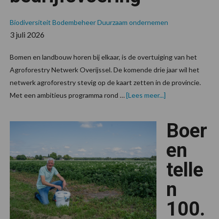
Biodiversiteit
Bodembeheer
Duurzaam ondernemen
3 juli 2026
Bomen en landbouw horen bij elkaar, is de overtuiging van het
Agroforestry Netwerk Overijssel. De komende drie jaar wil het
netwerk agroforestry stevig op de kaart zetten in de provincie.
over“Voederhag
Met een ambitieus programma rond …
[Lees meer...]
voegen
waarde
toe
Boer
aan
diergezondheid,
bodemkwaliteit,
en
biodiversiteit
én
telle
bedrijfsvoering”
n
100.