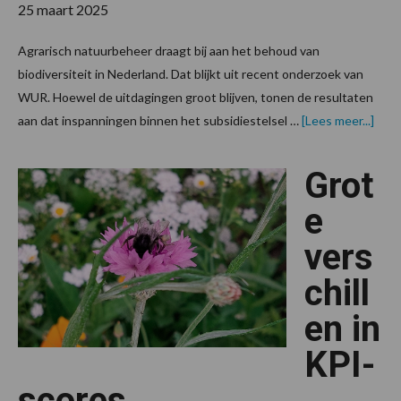
25 maart 2025
Agrarisch natuurbeheer draagt bij aan het behoud van
biodiversiteit in Nederland. Dat blijkt uit recent onderzoek van
WUR. Hoewel de uitdagingen groot blijven, tonen de resultaten
over
aan dat inspanningen binnen het subsidiestelsel …
[Lees meer...]
impa
op
biodi
Grot
door
agra
natu
e
vers
chill
en in
KPI-
scores