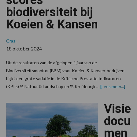
biodiversiteit bij
Koeien & Kansen
Gras
18 oktober 2024
Uit de resultaten van de afgelopen 4 jaar van de
Biodiversiteitsmonitor (BBM) voor Koeien & Kansen-bedrijven
blijkt een grote variatie in de Kritische Prestatie Indicatoren
overG
(KPI’s) % Natuur & Landschap en % Kruidenrijk …
[Lees meer...]
versch
in
KPI-
Visie
score
biodive
Koeie
docu
&
Kanse
men